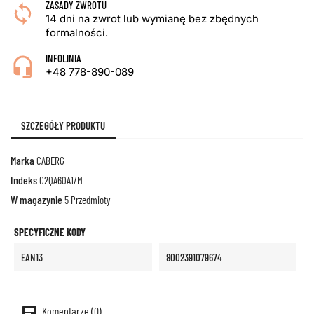
ZASADY ZWROTU
14 dni na zwrot lub wymianę bez zbędnych
formalności.
INFOLINIA
+48 778-890-089
SZCZEGÓŁY PRODUKTU
Marka
CABERG
Indeks
C2QA60A1/M
W magazynie
5 Przedmioty
SPECYFICZNE KODY
EAN13
8002391079674
Komentarze (0)