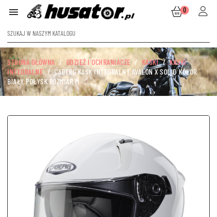
0

STRONA GŁÓWNA
ODZIEŻ I OCHRANIACZE
KASKI
KASKI
INTEGRALNE
CABERG KASK INTEGRALNY AVALON X SOLID KOLOR
BIAŁY POŁYSK ROZMIAR M