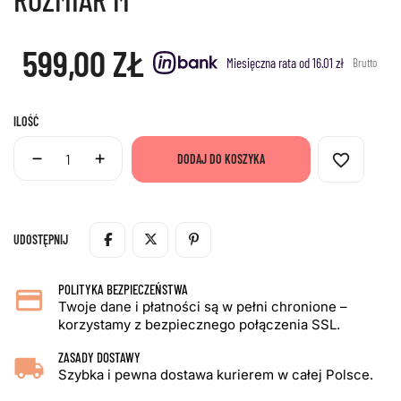
599,00 ZŁ
Miesięczna rata od 16.01 zł
Brutto
ILOŚĆ
favorite_border
DODAJ DO KOSZYKA
UDOSTĘPNIJ
POLITYKA BEZPIECZEŃSTWA
Twoje dane i płatności są w pełni chronione –
korzystamy z bezpiecznego połączenia SSL.
ZASADY DOSTAWY
Szybka i pewna dostawa kurierem w całej Polsce.