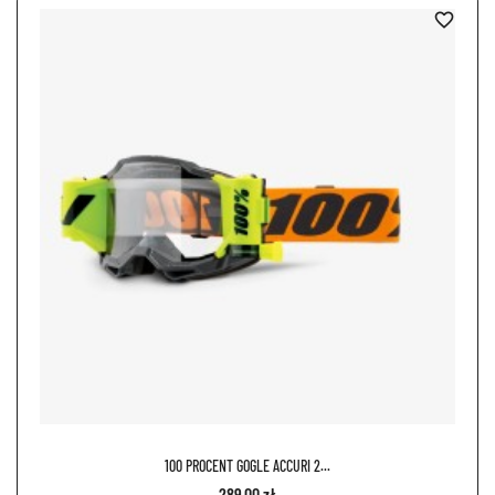
favorite_border
100 PROCENT GOGLE ACCURI 2...
289,00 zł