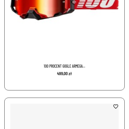
100 PROCENT GOGLE ARMEGA...
499,00 zł
favorite_border