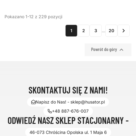
Pokazano 1-12 z 229 pozycji

1
2
3
…
20

Powrót do góry
SKONTAKTUJ SIĘ Z NAMI!
Napisz do Nas! - sklep@husator.pl
+48 887-676-007
ODWIEDŹ NASZ SKLEP STACJONARNY -
46-073 Chróścina Opolska ul. 1 Maja 6