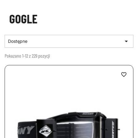
GOGLE

Dostępne
Pokazano 1-12 z 229 pozycji
favorite_border