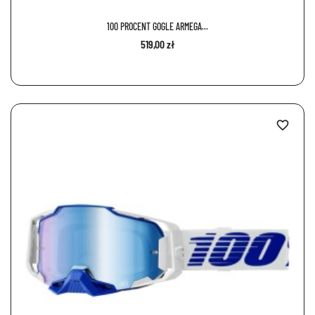
100 PROCENT GOGLE ARMEGA...
519,00 zł
favorite_border