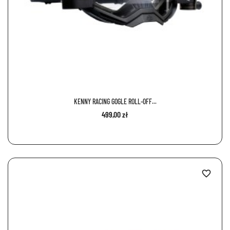
KENNY RACING GOGLE ROLL-OFF...
499,00 zł
favorite_border