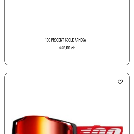
100 PROCENT GOGLE ARMEGA...
449,00 zł
favorite_border