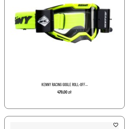
KENNY RACING GOGLE ROLL-OFF...
479,00 zł
favorite_border