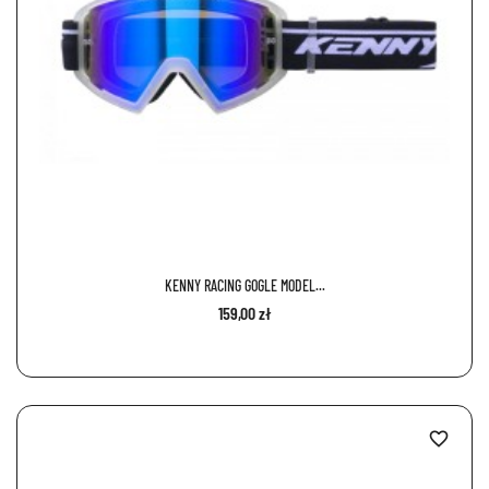
KENNY RACING GOGLE MODEL...
159,00 zł
favorite_border