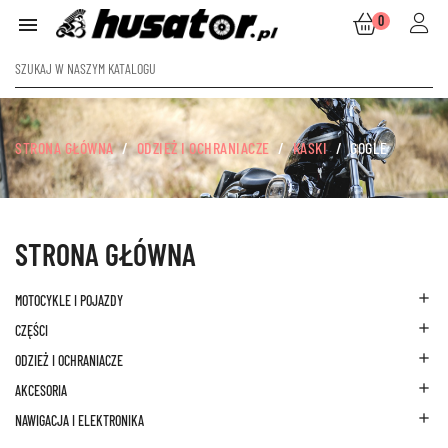
0

STRONA GŁÓWNA
ODZIEŻ I OCHRANIACZE
KASKI
GOGLE
STRONA GŁÓWNA

MOTOCYKLE I POJAZDY

CZĘŚCI

ODZIEŻ I OCHRANIACZE

AKCESORIA

NAWIGACJA I ELEKTRONIKA