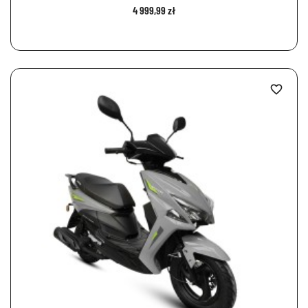
4 999,99 zł
favorite_border