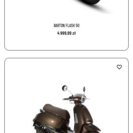
BARTON FLASH 50
4 999,99 zł
favorite_border