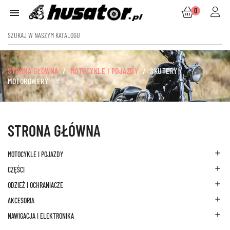
0

STRONA GŁÓWNA
MOTOCYKLE I POJAZDY
SKUTERY /
MOTOROWERY
STRONA GŁÓWNA

MOTOCYKLE I POJAZDY

CZĘŚCI

ODZIEŻ I OCHRANIACZE

AKCESORIA

NAWIGACJA I ELEKTRONIKA