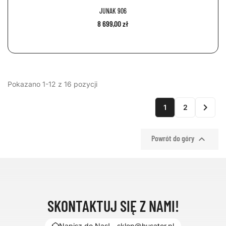
JUNAK 906
8 699,00 zł
Pokazano 1-12 z 16 pozycji

1
2

Powrót do góry
SKONTAKTUJ SIĘ Z NAMI!
Napisz do Nas! - sklep@husator.pl