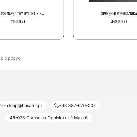
UCH NAPĘDOWY DYTONA NIE...
SPRZĘGŁO ROZRUSZNIKA
119,90 zł
349,90 zł
z 5 pozycji
! - sklep@husator.pl
+48 887-676-007
46-073 Chróścina Opolska ul. 1 Maja 6