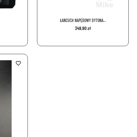
ŁAŃCUCH NAPĘDOWY DYTONA...
349,90 zł
favorite_border