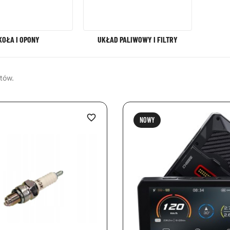
KOŁA I OPONY
UKŁAD PALIWOWY I FILTRY
tów.
favorite_border
NOWY