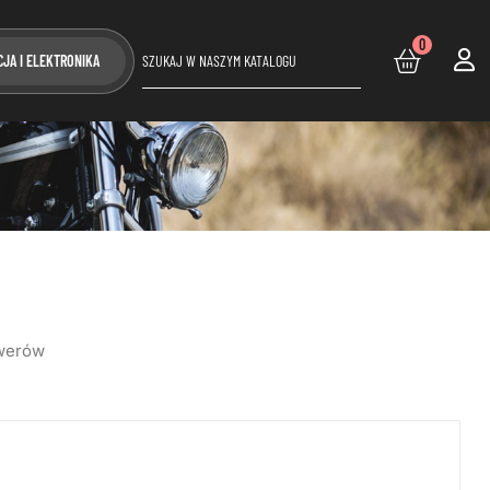
0
CJA I ELEKTRONIKA
owerów