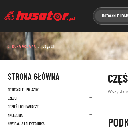
MOTOCYKLE I POJ
STRONA GŁÓWNA
CZĘŚCI
STRONA GŁÓWNA
CZĘŚ

MOTOCYKLE I POJAZDY
Wszystkie

CZĘŚCI

ODZIEŻ I OCHRANIACZE

AKCESORIA
PODK

NAWIGACJA I ELEKTRONIKA