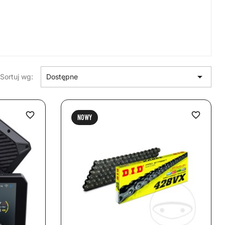

Sortuj wg:
Dostępne
favorite_border
favorite_border
NOWY