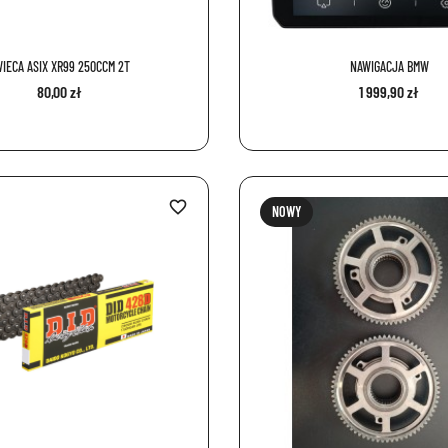
IECA ASIX XR99 250CCM 2T
NAWIGACJA BMW
80,00 zł
1 999,90 zł
favorite_border
NOWY