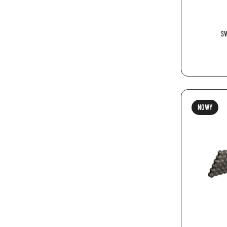
ŚW
NOWY