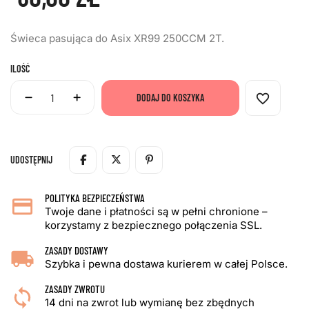
Świeca pasująca do Asix XR99 250CCM 2T.
ILOŚĆ
favorite_border
DODAJ DO KOSZYKA
UDOSTĘPNIJ
POLITYKA BEZPIECZEŃSTWA
Twoje dane i płatności są w pełni chronione –
korzystamy z bezpiecznego połączenia SSL.
ZASADY DOSTAWY
Szybka i pewna dostawa kurierem w całej Polsce.
ZASADY ZWROTU
14 dni na zwrot lub wymianę bez zbędnych