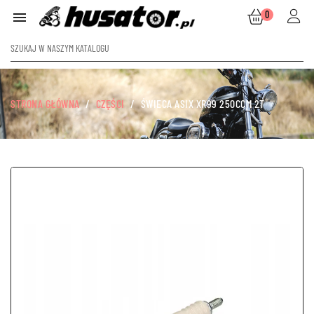
0

STRONA GŁÓWNA
CZĘŚCI
ŚWIECA ASIX XR99 250CCM 2T