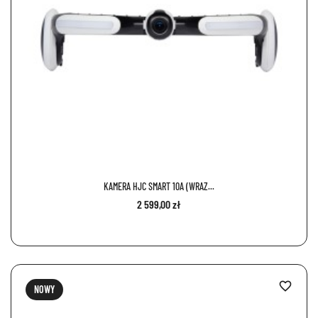
KAMERA HJC SMART 10A (WRAZ...
2 599,00 zł
favorite_border
NOWY