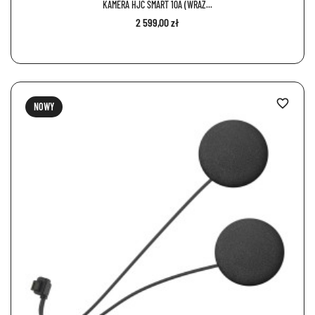
KAMERA HJC SMART 10A (WRAZ...
2 599,00 zł
favorite_border
NOWY