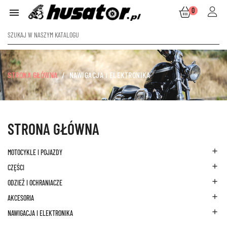
0

STRONA GŁÓWNA
NAWIGACJA I ELEKTRONIKA
STRONA GŁÓWNA

MOTOCYKLE I POJAZDY

CZĘŚCI

ODZIEŻ I OCHRANIACZE

AKCESORIA

NAWIGACJA I ELEKTRONIKA