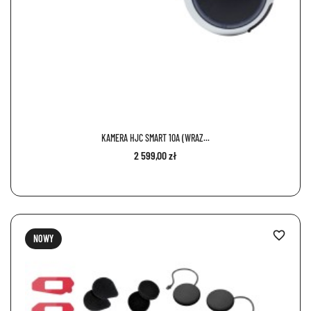
KAMERA HJC SMART 10A (WRAZ...
2 599,00 zł
favorite_border
NOWY