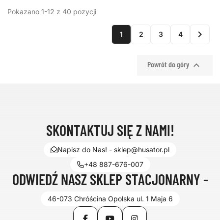
Pokazano 1-12 z 40 pozycji

1
2
3
4

Powrót do góry
SKONTAKTUJ SIĘ Z NAMI!
Napisz do Nas! - sklep@husator.pl
+48 887-676-007
ODWIEDŹ NASZ SKLEP STACJONARNY -
46-073 Chróścina Opolska ul. 1 Maja 6
Facebook
YouTube
Instagram