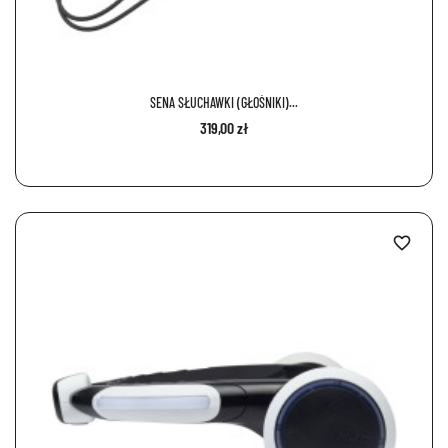
SENA SŁUCHAWKI (GŁOŚNIKI)...
319,00 zł
favorite_border