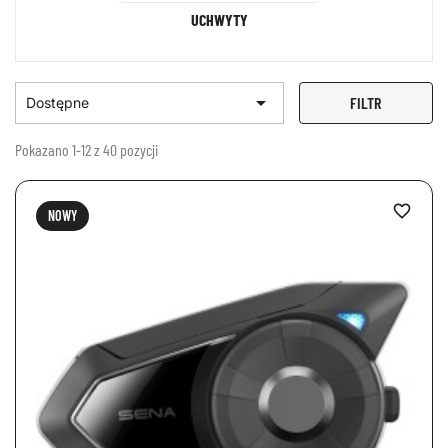
UCHWYTY

FILTR
Dostępne
Pokazano 1-12 z 40 pozycji
favorite_border
NOWY