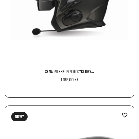
SENA INTERKOM MOTOCYKLOWY...
1 199,00 zł
favorite_border
NOWY