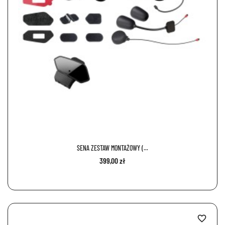
SENA ZESTAW MONTAŻOWY (...
399,00 zł
favorite_border