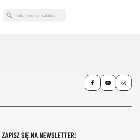
search
Facebook
YouTube
Inst
ZAPISZ SIĘ NA NEWSLETTER!