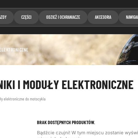
AZDY
CZĘŚCI
ODZIEŻ I OCHRANIACZE
AKCESORIA
NAWIGA
 ELEKTRONICZNE
NIKI I MODUŁY ELEKTRONICZNE
uły elektroniczne do motocykla
BRAK DOSTĘPNYCH PRODUKTÓW.
Bądźcie czujni! W tym miejscu zostanie wyśw