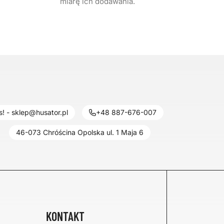
miarę ich dodawania.
! - sklep@husator.pl
+48 887-676-007
46-073 Chróścina Opolska ul. 1 Maja 6
KONTAKT