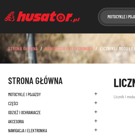
MOTOCYKLE I POJ
STRONA GŁÓWNA
NAWIGACJA I ELEKTRONIKA
LICZNIKI I MODUŁY
STRONA GŁÓWNA
LICZ

MOTOCYKLE I POJAZDY
Licznik i mod

CZĘŚCI

ODZIEŻ I OCHRANIACZE

AKCESORIA

NAWIGACJA I ELEKTRONIKA