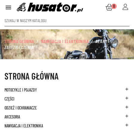
0

STRONA GŁÓWNA
NAWIGACJA I ELEKTRONIKA
ALARMY I
ZABEZPIECZENIA
STRONA GŁÓWNA

MOTOCYKLE I POJAZDY

CZĘŚCI

ODZIEŻ I OCHRANIACZE

AKCESORIA

NAWIGACJA I ELEKTRONIKA