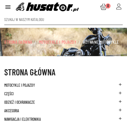
0

STRONA GŁÓWNA
MOTOCYKLE I POJAZDY
UŻYWANE MOTOCYKLE
STRONA GŁÓWNA

MOTOCYKLE I POJAZDY

CZĘŚCI

ODZIEŻ I OCHRANIACZE

AKCESORIA

NAWIGACJA I ELEKTRONIKA