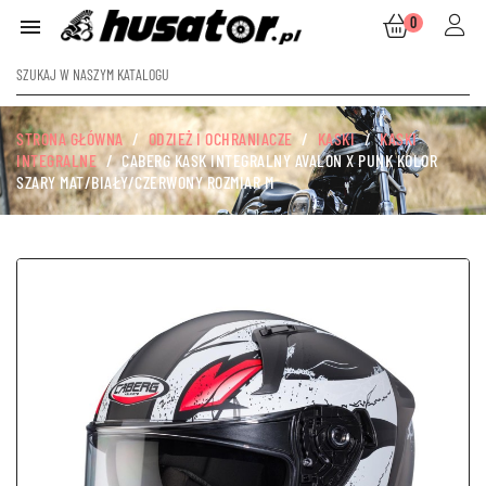
0

STRONA GŁÓWNA
ODZIEŻ I OCHRANIACZE
KASKI
KASKI
INTEGRALNE
CABERG KASK INTEGRALNY AVALON X PUNK KOLOR
SZARY MAT/BIAŁY/CZERWONY ROZMIAR M