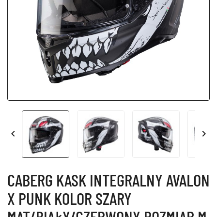


CABERG KASK INTEGRALNY AVALON
X PUNK KOLOR SZARY
MAT/BIAŁY/CZERWONY ROZMIAR M