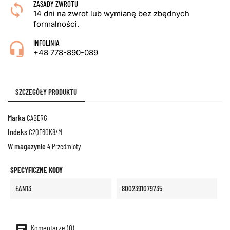
ZASADY ZWROTU
14 dni na zwrot lub wymianę bez zbędnych
formalności.
INFOLINIA
+48 778-890-089
SZCZEGÓŁY PRODUKTU
Marka
CABERG
Indeks
C2QF60K8/M
W magazynie
4 Przedmioty
SPECYFICZNE KODY
EAN13
8002391079735
Komentarze (0)