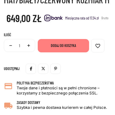
649,00 ZŁ
Miesięczna rata od 17.34 zł
Brutto
ILOŚĆ
favorite_border
DODAJ DO KOSZYKA
UDOSTĘPNIJ
POLITYKA BEZPIECZEŃSTWA
Twoje dane i płatności są w pełni chronione –
korzystamy z bezpiecznego połączenia SSL.
ZASADY DOSTAWY
Szybka i pewna dostawa kurierem w całej Polsce.