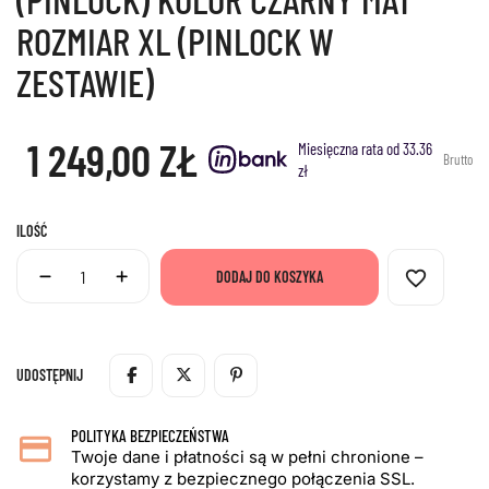
ROZMIAR XL (PINLOCK W
ZESTAWIE)
1 249,00 ZŁ
Miesięczna rata od 33.36
Brutto
zł
ILOŚĆ
favorite_border
DODAJ DO KOSZYKA
UDOSTĘPNIJ
POLITYKA BEZPIECZEŃSTWA
Twoje dane i płatności są w pełni chronione –
korzystamy z bezpiecznego połączenia SSL.