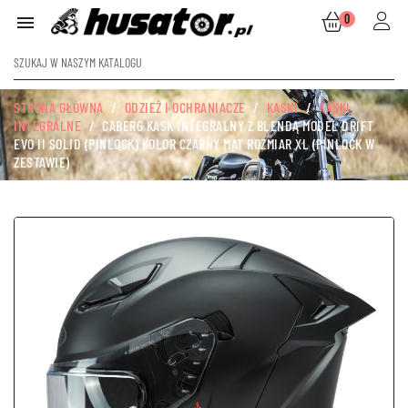
0

STRONA GŁÓWNA
ODZIEŻ I OCHRANIACZE
KASKI
KASKI
INTEGRALNE
CABERG KASK INTEGRALNY Z BLENDĄ MODEL DRIFT
EVO II SOLID (PINLOCK) KOLOR CZARNY MAT ROZMIAR XL (PINLOCK W
ZESTAWIE)