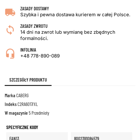
ZASADY DOSTAWY
Szybka i pewna dostawa kurierem w całej Polsce.
ZASADY ZWROTU
14 dni na zwrot lub wymianę bez zbędnych
formalności.
INFOLINIA
+48 778-890-089
SZCZEGÓŁY PRODUKTU
Marka
CABERG
Indeks
C2RA6017/XL
W magazynie
5 Przedmioty
SPECYFICZNE KODY
EAN13
8002391084579