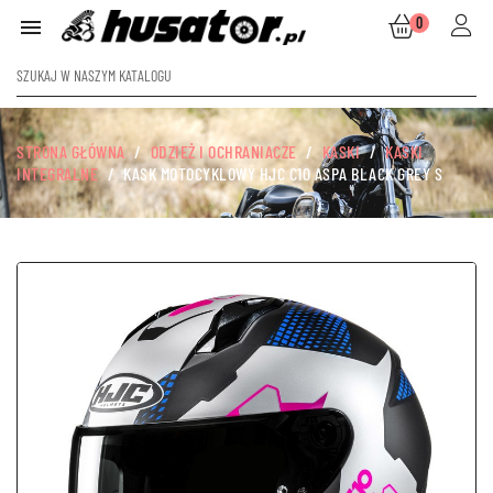
0

STRONA GŁÓWNA
ODZIEŻ I OCHRANIACZE
KASKI
KASKI
INTEGRALNE
KASK MOTOCYKLOWY HJC C10 ASPA BLACK GREY S