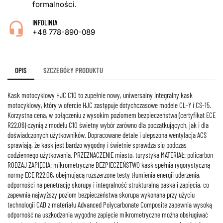
formalności.
INFOLINIA
+48 778-890-089
OPIS
SZCZEGÓŁY PRODUKTU
Kask motocyklowy HJC C10 to zupełnie nowy, uniwersalny integralny kask
motocyklowy, który w ofercie HJC zastępuje dotychczasowe modele CL-Y i CS-15.
Korzystna cena, w połączeniu z wysokim poziomem bezpieczeństwa (certyfikat ECE
R22.06) czynią z modelu C10 świetny wybór zarówno dla początkujących, jak i dla
doświadczonych użytkowników. Dopracowane detale i ulepszona wentylacja ACS
sprawiają, że kask jest bardzo wygodny i świetnie sprawdza się podczas
codziennego użytkowania. PRZEZNACZENIE miasto, turystyka MATERIAŁ: policarbon
RODZAJ ZAPIĘCIA: mikrometryczne BEZPIECZEŃSTWO kask spełnia rygorystyczną
normę ECE R22.06, obejmującą rozszerzone testy tłumienia energii uderzenia,
odporności na penetrację skorupy i integralność strukturalną paska i zapięcia, co
zapewnia najwyższy poziom bezpieczeństwa skorupa wykonana przy użyciu
technologii CAD z materiału Advanced Polycarbonate Composite zapewnia wysoką
odporność na uszkodzenia wygodne zapięcie mikrometryczne można obsługiwać