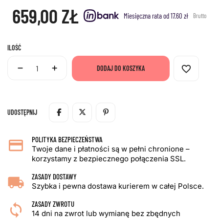
659,00 ZŁ
Miesięczna rata od 17.60 zł
Brutto
ILOŚĆ
favorite_border
DODAJ DO KOSZYKA
UDOSTĘPNIJ
POLITYKA BEZPIECZEŃSTWA
Twoje dane i płatności są w pełni chronione –
korzystamy z bezpiecznego połączenia SSL.
ZASADY DOSTAWY
Szybka i pewna dostawa kurierem w całej Polsce.
ZASADY ZWROTU
14 dni na zwrot lub wymianę bez zbędnych