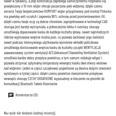
nawet w rękawicy, a jego konstrukcja zapobiega samoczynnemu rozpinaniu się
powiększony o 10 mm wizjer oferuje poszerzone pole widzenia, dzięki czemu
wzrasta Twoje bezpieczeństwo KOMFORT wizjer przygotowany pod montaż Pinlocka
ma powłokę anti-scratch i zapewnia 99% ochronę przed promieniowaniem UV,
dzięki czemu twoje oczy są dobrze chronione, zaprojektowana w technologii CAD
skorupa jest bardzo wytrzymała, a jednocześnie lekka 4 rozmiary skorupy
umożliwiają dopasowanie kasku do każdego kształtu głowy, nawet najmłodszych
riderów wyjmowane wnętrze można prać, co pozwala zachować jego świeżość
nawet podczas intensywnego użytkowania wymienne wkładki policzkowe
umożliwiają dostosowanie wnętrza kasku do kształtu szczęki WENTYLACJA
zaawansowany system wentylacji ACS (Advanced Channeling Ventilation System)
umożliwia bardzo dobry przepływ powietrza, a tym samym redukuje wilgoć i
pozwala utrzymać optymalną temperaturę wewnątrz kasku dwa otwory wlotowe
nad wizjerem i jeden w części szczękowej uzupełnione są dwoma dużymi otworami
wylotowym w tylnej części, dzięki czemu powietrze równomiernie przepływa
wewnątrz skorupy CECHY DODATKOWE wyposażony w kieszenie na głośniki do
komunikacji Bluetooth Tabela Rozmiarów
Komentarze (0)
Na razie nie dodano żadnej recenzji.