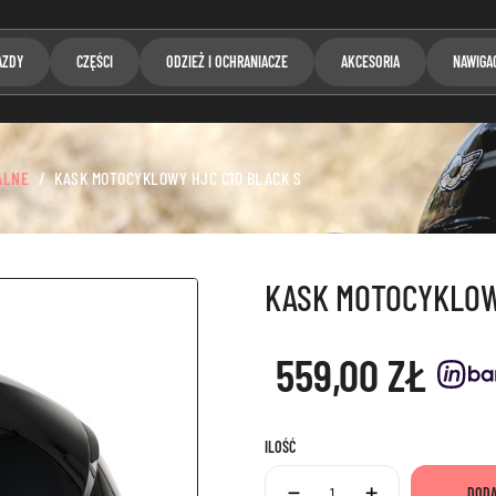
AZDY
CZĘŚCI
ODZIEŻ I OCHRANIACZE
AKCESORIA
NAWIGA
ALNE
KASK MOTOCYKLOWY HJC C10 BLACK S
KASK MOTOCYKLOW
559,00 ZŁ
ILOŚĆ
DODA