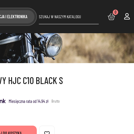
0
CJA I ELEKTRONIKA
Y HJC C10 BLACK S
Miesięczna rata od 14.94 zł
Brutto
favorite_border
J DO KOSZYKA