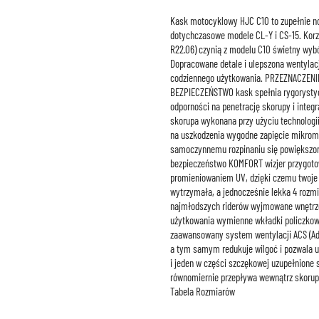
Kask motocyklowy HJC C10 to zupełnie no
dotychczasowe modele CL-Y i CS-15. Korz
R22.06) czynią z modelu C10 świetny wyb
Dopracowane detale i ulepszona wentylacj
codziennego użytkowania. PRZEZNACZENIE
BEZPIECZEŃSTWO kask spełnia rygorystycz
odporności na penetrację skorupy i integ
skorupa wykonana przy użyciu technolog
na uszkodzenia wygodne zapięcie mikrom
samoczynnemu rozpinaniu się powiększony
bezpieczeństwo KOMFORT wizjer przygoto
promieniowaniem UV, dzięki czemu twoje 
wytrzymała, a jednocześnie lekka 4 rozm
najmłodszych riderów wyjmowane wnętrze
użytkowania wymienne wkładki policzkow
zaawansowany system wentylacji ACS (Adv
a tym samym redukuje wilgoć i pozwala 
i jeden w części szczękowej uzupełnione
równomiernie przepływa wewnątrz skorup
Tabela Rozmiarów