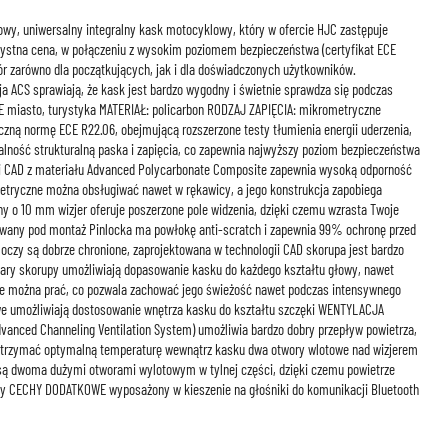
wy, uniwersalny integralny kask motocyklowy, który w ofercie HJC zastępuje
ystna cena, w połączeniu z wysokim poziomem bezpieczeństwa (certyfikat ECE
ór zarówno dla początkujących, jak i dla doświadczonych użytkowników.
a ACS sprawiają, że kask jest bardzo wygodny i świetnie sprawdza się podczas
 miasto, turystyka MATERIAŁ: policarbon RODZAJ ZAPIĘCIA: mikrometryczne
ną normę ECE R22.06, obejmującą rozszerzone testy tłumienia energii uderzenia,
ralność strukturalną paska i zapięcia, co zapewnia najwyższy poziom bezpieczeństwa
ii CAD z materiału Advanced Polycarbonate Composite zapewnia wysoką odporność
etryczne można obsługiwać nawet w rękawicy, a jego konstrukcja zapobiega
 o 10 mm wizjer oferuje poszerzone pole widzenia, dzięki czemu wzrasta Twoje
wany pod montaż Pinlocka ma powłokę anti-scratch i zapewnia 99% ochronę przed
oczy są dobrze chronione, zaprojektowana w technologii CAD skorupa jest bardzo
iary skorupy umożliwiają dopasowanie kasku do każdego kształtu głowy, nawet
 można prać, co pozwala zachować jego świeżość nawet podczas intensywnego
e umożliwiają dostosowanie wnętrza kasku do kształtu szczęki WENTYLACJA
anced Channeling Ventilation System) umożliwia bardzo dobry przepływ powietrza,
utrzymać optymalną temperaturę wewnątrz kasku dwa otwory wlotowe nad wizjerem
 są dwoma dużymi otworami wylotowym w tylnej części, dzięki czemu powietrze
y CECHY DODATKOWE wyposażony w kieszenie na głośniki do komunikacji Bluetooth