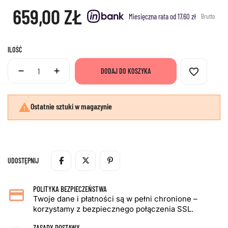
659,00 ZŁ
Miesięczna rata od 17.60 zł
Brutto
ILOŚĆ
favorite_border
DODAJ DO KOSZYKA

Ostatnie sztuki w magazynie
UDOSTĘPNIJ
POLITYKA BEZPIECZEŃSTWA
Twoje dane i płatności są w pełni chronione –
korzystamy z bezpiecznego połączenia SSL.
ZASADY DOSTAWY