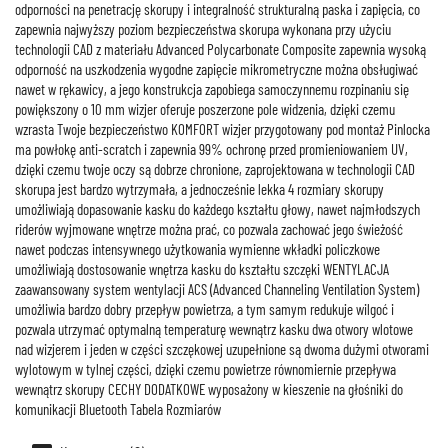
odporności na penetrację skorupy i integralność strukturalną paska i zapięcia, co
zapewnia najwyższy poziom bezpieczeństwa skorupa wykonana przy użyciu
technologii CAD z materiału Advanced Polycarbonate Composite zapewnia wysoką
odporność na uszkodzenia wygodne zapięcie mikrometryczne można obsługiwać
nawet w rękawicy, a jego konstrukcja zapobiega samoczynnemu rozpinaniu się
powiększony o 10 mm wizjer oferuje poszerzone pole widzenia, dzięki czemu
wzrasta Twoje bezpieczeństwo KOMFORT wizjer przygotowany pod montaż Pinlocka
ma powłokę anti-scratch i zapewnia 99% ochronę przed promieniowaniem UV,
dzięki czemu twoje oczy są dobrze chronione, zaprojektowana w technologii CAD
skorupa jest bardzo wytrzymała, a jednocześnie lekka 4 rozmiary skorupy
umożliwiają dopasowanie kasku do każdego kształtu głowy, nawet najmłodszych
riderów wyjmowane wnętrze można prać, co pozwala zachować jego świeżość
nawet podczas intensywnego użytkowania wymienne wkładki policzkowe
umożliwiają dostosowanie wnętrza kasku do kształtu szczęki WENTYLACJA
zaawansowany system wentylacji ACS (Advanced Channeling Ventilation System)
umożliwia bardzo dobry przepływ powietrza, a tym samym redukuje wilgoć i
pozwala utrzymać optymalną temperaturę wewnątrz kasku dwa otwory wlotowe
nad wizjerem i jeden w części szczękowej uzupełnione są dwoma dużymi otworami
wylotowym w tylnej części, dzięki czemu powietrze równomiernie przepływa
wewnątrz skorupy CECHY DODATKOWE wyposażony w kieszenie na głośniki do
komunikacji Bluetooth Tabela Rozmiarów