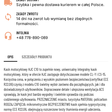
Szybka i pewna dostawa kurierem w całej Polsce.
ZASADY ZWROTU
14 dni na zwrot lub wymianę bez zbędnych
formalności.
INFOLINIA
+48 778-890-089
OPIS
SZCZEGÓŁY PRODUKTU
Kask motocyklowy HJC C10 to zupełnie nowy, uniwersalny integralny kask
motocyklowy, który w ofercie HJC zastępuje dotychczasowe modele CL-Y i CS-15.
Korzystna cena, w połączeniu z wysokim poziomem bezpieczeństwa (certyfikat ECE
R22.06) czynią z modelu C10 świetny wybór zarówno dla początkujących, jak i dla
doświadczonych użytkowników. Dopracowane detale i ulepszona wentylacja ACS
sprawiają, że kask jest bardzo wygodny i świetnie sprawdza się podczas
codziennego użytkowania. PRZEZNACZENIE miasto, turystyka MATERIAŁ: policarbon
RODZAJ ZAPIĘCIA: mikrometryczne BEZPIECZEŃSTWO kask spełnia rygorystyczną
normę ECE R22.06, obejmującą rozszerzone testy tłumienia energii uderzenia,