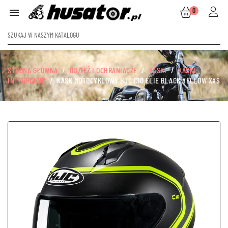
0

STRONA GŁÓWNA
ODZIEŻ I OCHRANIACZE
KASKI
KASKI
INTEGRALNE
KASK MOTOCYKLOWY HJC C10 ELIE BLACK YELLOW XXS