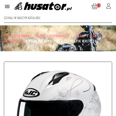
0

STRONA GŁÓWNA
ODZIEŻ I OCHRANIACZE
KASKI
KASKI
INTEGRALNE
KASK MOTOCYKLOWY HJC C10 EPIK WHITE 3XS