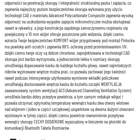
odporności na penetrację skorupy i integralność strukturalną paska i zapięcia, co
zapewnia najwyższy poziom bezpieczeństwa skorupa wykonana przy użyciu
technologii CAD z materiału Advanced Polycarbonate Composite zapewnia wysoką
odporność na uszkodzenia wygodne zapięcie mikrometryczne można obsługiwać
nawet w rękawicy, a jego konstrukcja zapobiega samoczynnemu rozpinaniu się
powiększony o 10 mm wizjer oferuje poszerzone pole widzenia, dzięki czemu
wzrasta Twoje bezpieczeństwo KOMFORT wizjer przygotowany pod montaż Pinlocka
ma powłokę anti-scratch i zapewnia 99% ochronę przed promieniowaniem UV,
dzięki czemu twoje oczy są dobrze chronione, zaprojektowana w technologii CAD
skorupa jest bardzo wytrzymała, a jednocześnie lekka 4 rozmiary skorupy
umożliwiają dopasowanie kasku do każdego kształtu głowy, nawet najmłodszych
riderów wyjmowane wnętrze można prać, co pozwala zachować jego świeżość
nawet podczas intensywnego użytkowania wymienne wkładki policzkowe
umożliwiają dostosowanie wnętrza kasku do kształtu szczęki WENTYLACJA
zaawansowany system wentylacji ACS (Advanced Channeling Ventilation System)
umożliwia bardzo dobry przepływ powietrza, a tym samym redukuje wilgoć i
pozwala utrzymać optymalną temperaturę wewnątrz kasku dwa otwory wlotowe
nad wizjerem i jeden w części szczękowej uzupełnione są dwoma dużymi otworami
wylotowym w tylnej części, dzięki czemu powietrze równomiernie przepływa
wewnątrz skorupy CECHY DODATKOWE wyposażony w kieszenie na głośniki do
komunikacji Bluetooth Tabela Rozmiarów