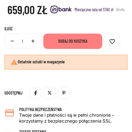
659,00 ZŁ
Miesięczna rata od 17.60 zł
Brutto
ILOŚĆ
favorite_border
DODAJ DO KOSZYKA

Ostatnie sztuki w magazynie
UDOSTĘPNIJ
POLITYKA BEZPIECZEŃSTWA
Twoje dane i płatności są w pełni chronione –
korzystamy z bezpiecznego połączenia SSL.
ZASADY DOSTAWY