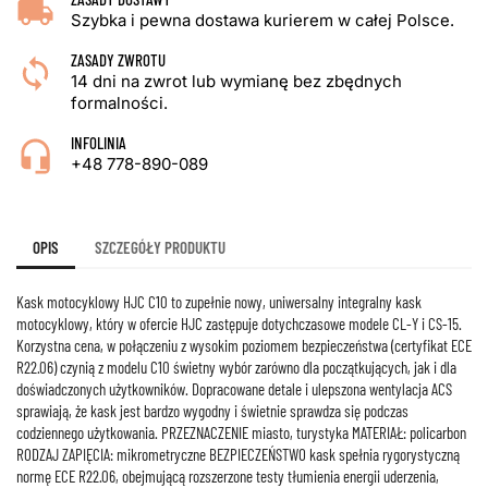
Szybka i pewna dostawa kurierem w całej Polsce.
ZASADY ZWROTU
14 dni na zwrot lub wymianę bez zbędnych
formalności.
INFOLINIA
+48 778-890-089
OPIS
SZCZEGÓŁY PRODUKTU
Kask motocyklowy HJC C10 to zupełnie nowy, uniwersalny integralny kask
motocyklowy, który w ofercie HJC zastępuje dotychczasowe modele CL-Y i CS-15.
Korzystna cena, w połączeniu z wysokim poziomem bezpieczeństwa (certyfikat ECE
R22.06) czynią z modelu C10 świetny wybór zarówno dla początkujących, jak i dla
doświadczonych użytkowników. Dopracowane detale i ulepszona wentylacja ACS
sprawiają, że kask jest bardzo wygodny i świetnie sprawdza się podczas
codziennego użytkowania. PRZEZNACZENIE miasto, turystyka MATERIAŁ: policarbon
RODZAJ ZAPIĘCIA: mikrometryczne BEZPIECZEŃSTWO kask spełnia rygorystyczną
normę ECE R22.06, obejmującą rozszerzone testy tłumienia energii uderzenia,