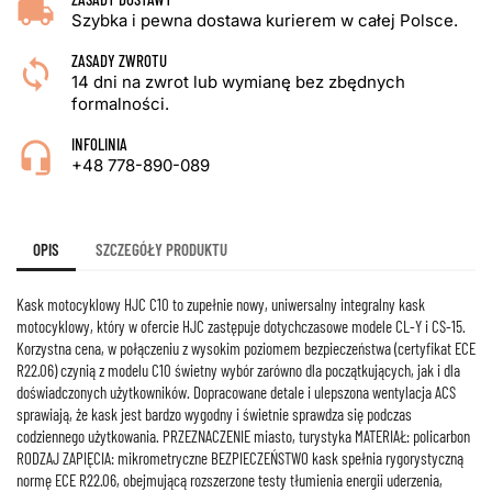
Szybka i pewna dostawa kurierem w całej Polsce.
ZASADY ZWROTU
14 dni na zwrot lub wymianę bez zbędnych
formalności.
INFOLINIA
+48 778-890-089
OPIS
SZCZEGÓŁY PRODUKTU
Kask motocyklowy HJC C10 to zupełnie nowy, uniwersalny integralny kask
motocyklowy, który w ofercie HJC zastępuje dotychczasowe modele CL-Y i CS-15.
Korzystna cena, w połączeniu z wysokim poziomem bezpieczeństwa (certyfikat ECE
R22.06) czynią z modelu C10 świetny wybór zarówno dla początkujących, jak i dla
doświadczonych użytkowników. Dopracowane detale i ulepszona wentylacja ACS
sprawiają, że kask jest bardzo wygodny i świetnie sprawdza się podczas
codziennego użytkowania. PRZEZNACZENIE miasto, turystyka MATERIAŁ: policarbon
RODZAJ ZAPIĘCIA: mikrometryczne BEZPIECZEŃSTWO kask spełnia rygorystyczną
normę ECE R22.06, obejmującą rozszerzone testy tłumienia energii uderzenia,