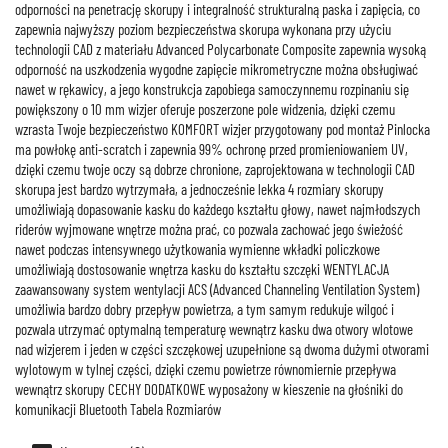
odporności na penetrację skorupy i integralność strukturalną paska i zapięcia, co
zapewnia najwyższy poziom bezpieczeństwa skorupa wykonana przy użyciu
technologii CAD z materiału Advanced Polycarbonate Composite zapewnia wysoką
odporność na uszkodzenia wygodne zapięcie mikrometryczne można obsługiwać
nawet w rękawicy, a jego konstrukcja zapobiega samoczynnemu rozpinaniu się
powiększony o 10 mm wizjer oferuje poszerzone pole widzenia, dzięki czemu
wzrasta Twoje bezpieczeństwo KOMFORT wizjer przygotowany pod montaż Pinlocka
ma powłokę anti-scratch i zapewnia 99% ochronę przed promieniowaniem UV,
dzięki czemu twoje oczy są dobrze chronione, zaprojektowana w technologii CAD
skorupa jest bardzo wytrzymała, a jednocześnie lekka 4 rozmiary skorupy
umożliwiają dopasowanie kasku do każdego kształtu głowy, nawet najmłodszych
riderów wyjmowane wnętrze można prać, co pozwala zachować jego świeżość
nawet podczas intensywnego użytkowania wymienne wkładki policzkowe
umożliwiają dostosowanie wnętrza kasku do kształtu szczęki WENTYLACJA
zaawansowany system wentylacji ACS (Advanced Channeling Ventilation System)
umożliwia bardzo dobry przepływ powietrza, a tym samym redukuje wilgoć i
pozwala utrzymać optymalną temperaturę wewnątrz kasku dwa otwory wlotowe
nad wizjerem i jeden w części szczękowej uzupełnione są dwoma dużymi otworami
wylotowym w tylnej części, dzięki czemu powietrze równomiernie przepływa
wewnątrz skorupy CECHY DODATKOWE wyposażony w kieszenie na głośniki do
komunikacji Bluetooth Tabela Rozmiarów