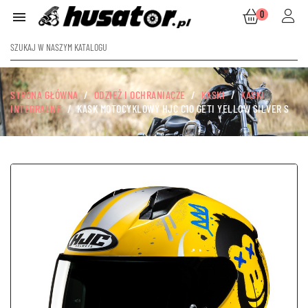
0

STRONA GŁÓWNA
ODZIEŻ I OCHRANIACZE
KASKI
KASKI
INTEGRALNE
KASK MOTOCYKLOWY HJC C10 GETI YELLOW SILVER S