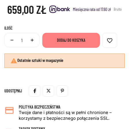
659,00 ZŁ
Miesięczna rata od 17.60 zł
Brutto
ILOŚĆ
favorite_border
DODAJ DO KOSZYKA

Ostatnie sztuki w magazynie
UDOSTĘPNIJ
POLITYKA BEZPIECZEŃSTWA
Twoje dane i płatności są w pełni chronione –
korzystamy z bezpiecznego połączenia SSL.
ZASADY DOSTAWY