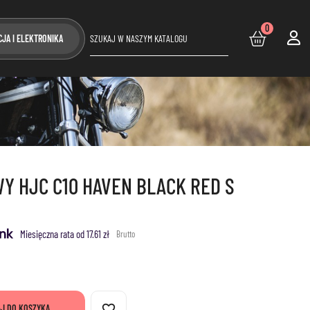
0
CJA I ELEKTRONIKA
 HJC C10 HAVEN BLACK RED S
Miesięczna rata od 17.61 zł
Brutto
favorite_border
J DO KOSZYKA