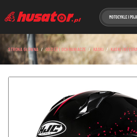
MOTOCYKLE I POJ
STRONA GŁÓWNA
ODZIEŻ I OCHRANIACZE
KASKI
KASKI INTEGR