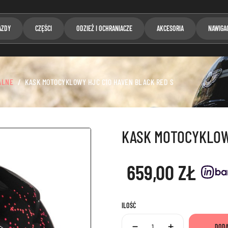
AZDY
CZĘŚCI
ODZIEŻ I OCHRANIACZE
AKCESORIA
NAWIGA
ALNE
KASK MOTOCYKLOWY HJC C10 HAVEN BLACK RED S
KASK MOTOCYKLOWY
659,00 ZŁ
ILOŚĆ
DODA