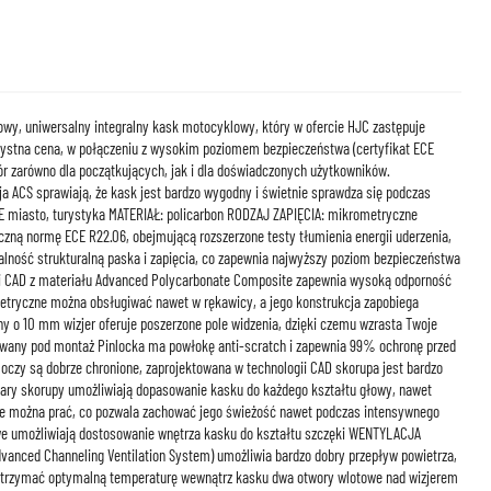
wy, uniwersalny integralny kask motocyklowy, który w ofercie HJC zastępuje
ystna cena, w połączeniu z wysokim poziomem bezpieczeństwa (certyfikat ECE
ór zarówno dla początkujących, jak i dla doświadczonych użytkowników.
a ACS sprawiają, że kask jest bardzo wygodny i świetnie sprawdza się podczas
 miasto, turystyka MATERIAŁ: policarbon RODZAJ ZAPIĘCIA: mikrometryczne
ną normę ECE R22.06, obejmującą rozszerzone testy tłumienia energii uderzenia,
ralność strukturalną paska i zapięcia, co zapewnia najwyższy poziom bezpieczeństwa
ii CAD z materiału Advanced Polycarbonate Composite zapewnia wysoką odporność
etryczne można obsługiwać nawet w rękawicy, a jego konstrukcja zapobiega
 o 10 mm wizjer oferuje poszerzone pole widzenia, dzięki czemu wzrasta Twoje
wany pod montaż Pinlocka ma powłokę anti-scratch i zapewnia 99% ochronę przed
oczy są dobrze chronione, zaprojektowana w technologii CAD skorupa jest bardzo
iary skorupy umożliwiają dopasowanie kasku do każdego kształtu głowy, nawet
 można prać, co pozwala zachować jego świeżość nawet podczas intensywnego
e umożliwiają dostosowanie wnętrza kasku do kształtu szczęki WENTYLACJA
anced Channeling Ventilation System) umożliwia bardzo dobry przepływ powietrza,
utrzymać optymalną temperaturę wewnątrz kasku dwa otwory wlotowe nad wizjerem