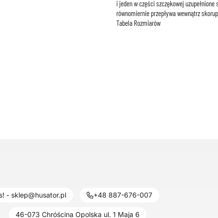
i jeden w części szczękowej uzupełnione
równomiernie przepływa wewnątrz skorup
Tabela Rozmiarów
! - sklep@husator.pl
+48 887-676-007
46-073 Chróścina Opolska ul. 1 Maja 6