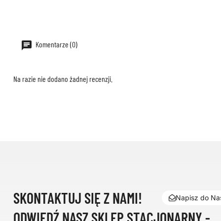
Komentarze (0)
Na razie nie dodano żadnej recenzji.
SKONTAKTUJ SIĘ Z NAMI!
Napisz do Nas
ODWIEDŹ NASZ SKLEP STACJONARNY -