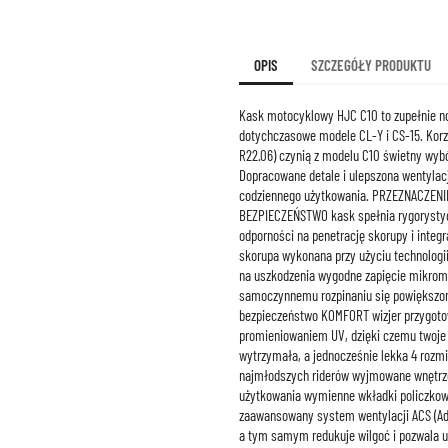
OPIS
SZCZEGÓŁY PRODUKTU
Kask motocyklowy HJC C10 to zupełnie no
dotychczasowe modele CL-Y i CS-15. Korz
R22.06) czynią z modelu C10 świetny wyb
Dopracowane detale i ulepszona wentylacj
codziennego użytkowania. PRZEZNACZENIE
BEZPIECZEŃSTWO kask spełnia rygorystycz
odporności na penetrację skorupy i integ
skorupa wykonana przy użyciu technolog
na uszkodzenia wygodne zapięcie mikrom
samoczynnemu rozpinaniu się powiększony
bezpieczeństwo KOMFORT wizjer przygoto
promieniowaniem UV, dzięki czemu twoje 
wytrzymała, a jednocześnie lekka 4 rozm
najmłodszych riderów wyjmowane wnętrze
użytkowania wymienne wkładki policzkow
zaawansowany system wentylacji ACS (Adv
a tym samym redukuje wilgoć i pozwala 