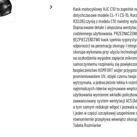

Kask motocyklowy HJC C10 to zupełnie no
dotychczasowe modele CL-Y i CS-15. Korz
R22.06) czynią z modelu C10 świetny wyb
Dopracowane detale i ulepszona wentylacj
codziennego użytkowania. PRZEZNACZENIE
BEZPIECZEŃSTWO kask spełnia rygorystycz
odporności na penetrację skorupy i integ
skorupa wykonana przy użyciu technolog
na uszkodzenia wygodne zapięcie mikrom
samoczynnemu rozpinaniu się powiększony
bezpieczeństwo KOMFORT wizjer przygoto
promieniowaniem UV, dzięki czemu twoje 
wytrzymała, a jednocześnie lekka 4 rozm
najmłodszych riderów wyjmowane wnętrze
użytkowania wymienne wkładki policzkow
zaawansowany system wentylacji ACS (Adv
a tym samym redukuje wilgoć i pozwala 
i jeden w części szczękowej uzupełnione
równomiernie przepływa wewnątrz skorup
Tabela Rozmiarów