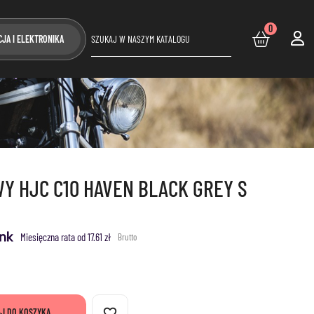
0
CJA I ELEKTRONIKA
Y HJC C10 HAVEN BLACK GREY S
Miesięczna rata od 17.61 zł
Brutto
favorite_border
J DO KOSZYKA