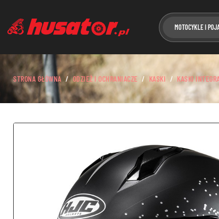
MOTOCYKLE I POJ
STRONA GŁÓWNA
ODZIEŻ I OCHRANIACZE
KASKI
KASKI INTEGR