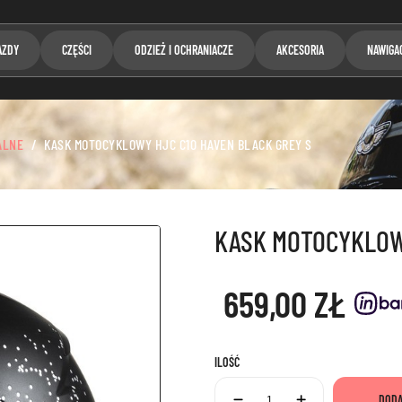
AZDY
CZĘŚCI
ODZIEŻ I OCHRANIACZE
AKCESORIA
NAWIGA
ALNE
KASK MOTOCYKLOWY HJC C10 HAVEN BLACK GREY S
KASK MOTOCYKLOW
659,00 ZŁ
ILOŚĆ
DODA