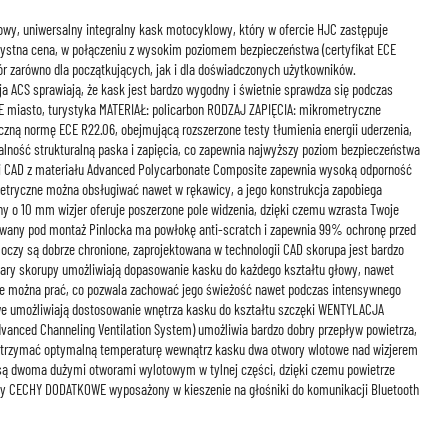
wy, uniwersalny integralny kask motocyklowy, który w ofercie HJC zastępuje
ystna cena, w połączeniu z wysokim poziomem bezpieczeństwa (certyfikat ECE
ór zarówno dla początkujących, jak i dla doświadczonych użytkowników.
a ACS sprawiają, że kask jest bardzo wygodny i świetnie sprawdza się podczas
 miasto, turystyka MATERIAŁ: policarbon RODZAJ ZAPIĘCIA: mikrometryczne
ną normę ECE R22.06, obejmującą rozszerzone testy tłumienia energii uderzenia,
ralność strukturalną paska i zapięcia, co zapewnia najwyższy poziom bezpieczeństwa
ii CAD z materiału Advanced Polycarbonate Composite zapewnia wysoką odporność
etryczne można obsługiwać nawet w rękawicy, a jego konstrukcja zapobiega
 o 10 mm wizjer oferuje poszerzone pole widzenia, dzięki czemu wzrasta Twoje
wany pod montaż Pinlocka ma powłokę anti-scratch i zapewnia 99% ochronę przed
oczy są dobrze chronione, zaprojektowana w technologii CAD skorupa jest bardzo
iary skorupy umożliwiają dopasowanie kasku do każdego kształtu głowy, nawet
 można prać, co pozwala zachować jego świeżość nawet podczas intensywnego
e umożliwiają dostosowanie wnętrza kasku do kształtu szczęki WENTYLACJA
anced Channeling Ventilation System) umożliwia bardzo dobry przepływ powietrza,
utrzymać optymalną temperaturę wewnątrz kasku dwa otwory wlotowe nad wizjerem
 są dwoma dużymi otworami wylotowym w tylnej części, dzięki czemu powietrze
y CECHY DODATKOWE wyposażony w kieszenie na głośniki do komunikacji Bluetooth