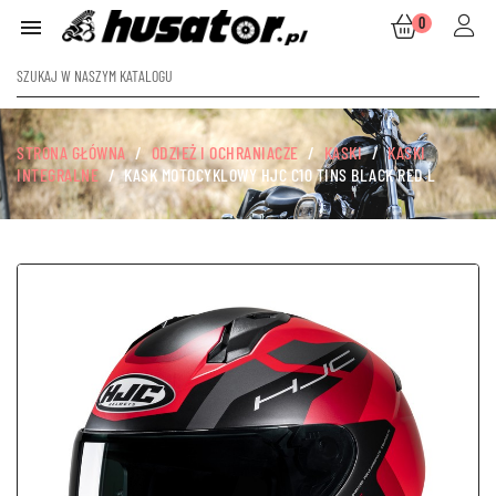
0

STRONA GŁÓWNA
ODZIEŻ I OCHRANIACZE
KASKI
KASKI
INTEGRALNE
KASK MOTOCYKLOWY HJC C10 TINS BLACK RED L