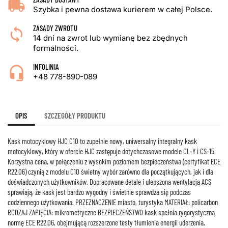
Szybka i pewna dostawa kurierem w całej Polsce.
ZASADY ZWROTU
14 dni na zwrot lub wymianę bez zbędnych
formalności.
INFOLINIA
+48 778-890-089
OPIS
SZCZEGÓŁY PRODUKTU
Kask motocyklowy HJC C10 to zupełnie nowy, uniwersalny integralny kask
motocyklowy, który w ofercie HJC zastępuje dotychczasowe modele CL-Y i CS-15.
Korzystna cena, w połączeniu z wysokim poziomem bezpieczeństwa (certyfikat ECE
R22.06) czynią z modelu C10 świetny wybór zarówno dla początkujących, jak i dla
doświadczonych użytkowników. Dopracowane detale i ulepszona wentylacja ACS
sprawiają, że kask jest bardzo wygodny i świetnie sprawdza się podczas
codziennego użytkowania. PRZEZNACZENIE miasto, turystyka MATERIAŁ: policarbon
RODZAJ ZAPIĘCIA: mikrometryczne BEZPIECZEŃSTWO kask spełnia rygorystyczną
normę ECE R22.06, obejmującą rozszerzone testy tłumienia energii uderzenia,