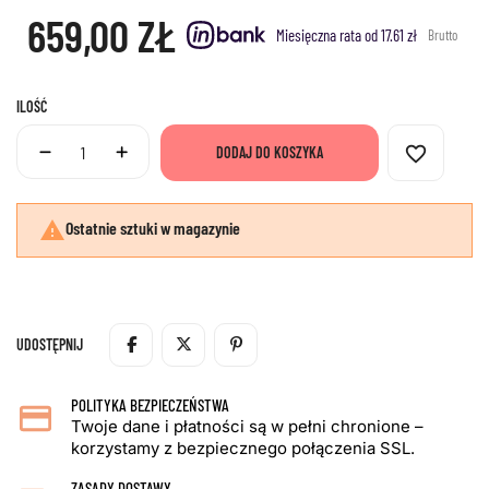
659,00 ZŁ
Miesięczna rata od 17.61 zł
Brutto
ILOŚĆ
favorite_border
DODAJ DO KOSZYKA

Ostatnie sztuki w magazynie
UDOSTĘPNIJ
POLITYKA BEZPIECZEŃSTWA
Twoje dane i płatności są w pełni chronione –
korzystamy z bezpiecznego połączenia SSL.
ZASADY DOSTAWY