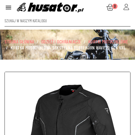
0

STRONA GŁÓWNA
ODZIEŻ I OCHRANIACZE
KURTKI MOTOCYKLOWE
KURTKA MOTOCYKLOWA TEKSTYLNA REBELHORN WAVE BLACK 6XL