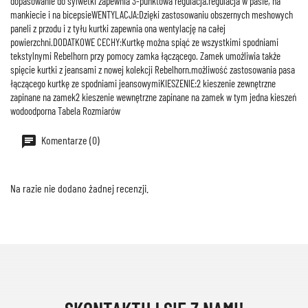
dopasowanie do sylwetki zapewnia 3-punktowa regulacja.regulacja w pasie, na
mankiecie i na bicepsieWENTYLACJA:Dzięki zastosowaniu obszernych meshowych
paneli z przodu i z tyłu kurtki zapewnia ona wentylację na całej
powierzchni.DODATKOWE CECHY:Kurtkę można spiąć ze wszystkimi spodniami
tekstylnymi Rebelhorn przy pomocy zamka łączącego. Zamek umożliwia także
spięcie kurtki z jeansami z nowej kolekcji Rebelhorn.możliwość zastosowania pasa
łączącego kurtkę ze spodniami jeansowymiKIESZENIE:2 kieszenie zewnętrzne
zapinane na zamek2 kieszenie wewnętrzne zapinane na zamek w tym jedna kieszeń
wodoodporna Tabela Rozmiarów
Komentarze (0)
Na razie nie dodano żadnej recenzji.