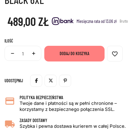
489,00 ZŁ
Miesięczna rata od 13.06 zł
Brutto
ILOŚĆ
favorite_border
DODAJ DO KOSZYKA
UDOSTĘPNIJ
POLITYKA BEZPIECZEŃSTWA
Twoje dane i płatności są w pełni chronione –
korzystamy z bezpiecznego połączenia SSL.
ZASADY DOSTAWY
Szybka i pewna dostawa kurierem w całej Polsce.