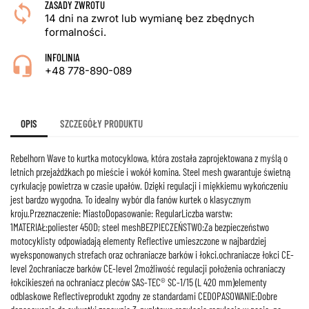
ZASADY ZWROTU
14 dni na zwrot lub wymianę bez zbędnych
formalności.
INFOLINIA
+48 778-890-089
OPIS
SZCZEGÓŁY PRODUKTU
Rebelhorn Wave to kurtka motocyklowa, która została zaprojektowana z myślą o
letnich przejażdżkach po mieście i wokół komina. Steel mesh gwarantuje świetną
cyrkulację powietrza w czasie upałów. Dzięki regulacji i miękkiemu wykończeniu
jest bardzo wygodna. To idealny wybór dla fanów kurtek o klasycznym
kroju.Przeznaczenie: MiastoDopasowanie: RegularLiczba warstw:
1MATERIAŁ:poliester 450D; steel meshBEZPIECZEŃSTWO:Za bezpieczeństwo
motocyklisty odpowiadają elementy Reflective umieszczone w najbardziej
wyeksponowanych strefach oraz ochraniacze barków i łokci.ochraniacze łokci CE-
level 2ochraniacze barków CE-level 2możliwość regulacji położenia ochraniaczy
łokcikieszeń na ochraniacz pleców SAS-TEC® SC-1/15 (L 420 mm)elementy
odblaskowe Reflectiveprodukt zgodny ze standardami CEDOPASOWANIE:Dobre