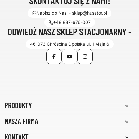
SKONTAKTUJ SIĘ Z NAMI!
Napisz do Nas! - sklep@husator.pl
+48 887-676-007
ODWIEDŹ NASZ SKLEP STACJONARNY -
46-073 Chróścina Opolska ul. 1 Maja 6
Facebook
YouTube
Instagram
PRODUKTY

NASZA FIRMA

KONTAKT
