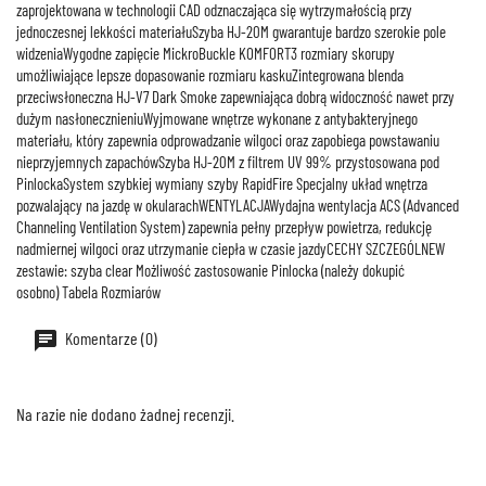
zaprojektowana w technologii CAD odznaczająca się wytrzymałością przy
jednoczesnej lekkości materiałuSzyba HJ-20M gwarantuje bardzo szerokie pole
widzeniaWygodne zapięcie MickroBuckle KOMFORT3 rozmiary skorupy
umożliwiające lepsze dopasowanie rozmiaru kaskuZintegrowana blenda
przeciwsłoneczna HJ-V7 Dark Smoke zapewniająca dobrą widoczność nawet przy
dużym nasłonecznieniuWyjmowane wnętrze wykonane z antybakteryjnego
materiału, który zapewnia odprowadzanie wilgoci oraz zapobiega powstawaniu
nieprzyjemnych zapachówSzyba HJ-20M z filtrem UV 99% przystosowana pod
PinlockaSystem szybkiej wymiany szyby RapidFire Specjalny układ wnętrza
pozwalający na jazdę w okularachWENTYLACJAWydajna wentylacja ACS (Advanced
Channeling Ventilation System) zapewnia pełny przepływ powietrza, redukcję
nadmiernej wilgoci oraz utrzymanie ciepła w czasie jazdyCECHY SZCZEGÓLNEW
zestawie: szyba clear Możliwość zastosowanie Pinlocka (należy dokupić
osobno) Tabela Rozmiarów
Komentarze (0)
Na razie nie dodano żadnej recenzji.