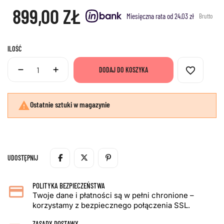
899,00 ZŁ
Miesięczna rata od 24.03 zł
Brutto
ILOŚĆ
favorite_border
DODAJ DO KOSZYKA

Ostatnie sztuki w magazynie
UDOSTĘPNIJ
POLITYKA BEZPIECZEŃSTWA
Twoje dane i płatności są w pełni chronione –
korzystamy z bezpiecznego połączenia SSL.
ZASADY DOSTAWY