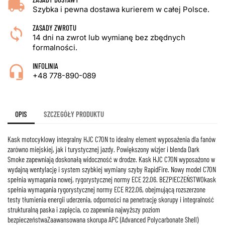
Szybka i pewna dostawa kurierem w całej Polsce.
ZASADY ZWROTU
14 dni na zwrot lub wymianę bez zbędnych
formalności.
INFOLINIA
+48 778-890-089
OPIS
SZCZEGÓŁY PRODUKTU
Kask motocyklowy integralny HJC C70N to idealny element wyposażenia dla fanów
zarówno miejskiej, jak i turystycznej jazdy. Powiększony wizjer i blenda Dark
Smoke zapewniają doskonałą widoczność w drodze. Kask HJC C70N wyposażono w
wydajną wentylację i system szybkiej wymiany szyby RapidFire. Nowy model C70N
spełnia wymagania nowej, rygorystycznej normy ECE 22.06. BEZPIECZEŃSTWOkask
spełnia wymagania rygorystycznej normy ECE R22.06, obejmującą rozszerzone
testy tłumienia energii uderzenia, odporności na penetrację skorupy i integralność
strukturalną paska i zapięcia, co zapewnia najwyższy poziom
bezpieczeństwaZaawansowana skorupa APC (Advanced Polycarbonate Shell)