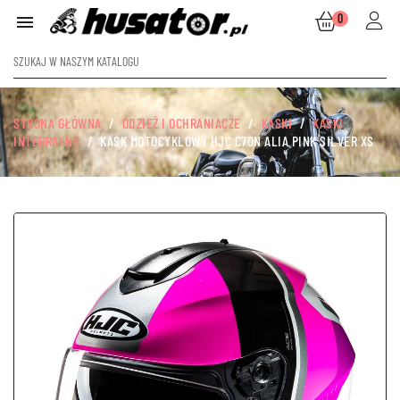
0

STRONA GŁÓWNA
ODZIEŻ I OCHRANIACZE
KASKI
KASKI
INTEGRALNE
KASK MOTOCYKLOWY HJC C70N ALIA PINK SILVER XS