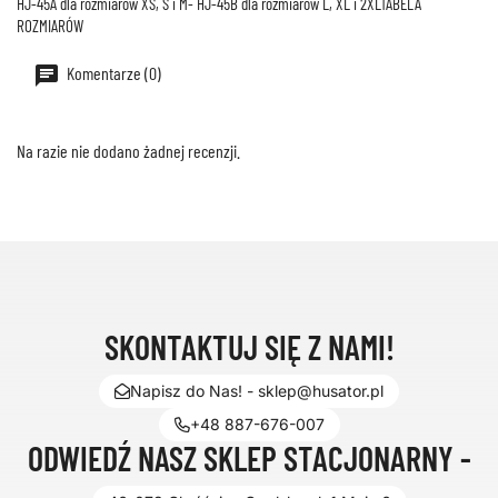
HJ-45A dla rozmiarów XS, S i M- HJ-45B dla rozmiarów L, XL i 2XLTABELA
ROZMIARÓW
Komentarze (0)
Na razie nie dodano żadnej recenzji.
SKONTAKTUJ SIĘ Z NAMI!
Napisz do Nas! - sklep@husator.pl
+48 887-676-007
ODWIEDŹ NASZ SKLEP STACJONARNY -