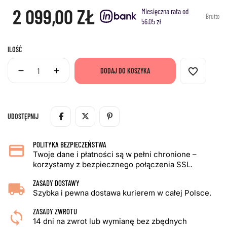
2 099,00 ZŁ
Miesięczna rata od
Brutto
56.05 zł
ILOŚĆ
favorite_border
DODAJ DO KOSZYKA
UDOSTĘPNIJ
POLITYKA BEZPIECZEŃSTWA
Twoje dane i płatności są w pełni chronione –
korzystamy z bezpiecznego połączenia SSL.
ZASADY DOSTAWY
Szybka i pewna dostawa kurierem w całej Polsce.
ZASADY ZWROTU
14 dni na zwrot lub wymianę bez zbędnych