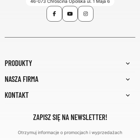
46-073 Chróścina Opolska ul. 1 Maja 6
Facebook
YouTube
Instagram
PRODUKTY

NASZA FIRMA

KONTAKT

ZAPISZ SIĘ NA NEWSLETTER!
Otrzymuj informacje o promocjach i wyprzedażach