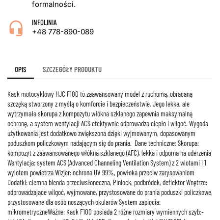
formalności.
INFOLINIA
+48 778-890-089
OPIS
SZCZEGÓŁY PRODUKTU
Kask motocyklowy HJC F100 to zaawansowany model z ruchomą, obracaną
szczęką stworzony z myślą o komforcie i bezpieczeństwie. Jego lekka, ale
wytrzymała skorupa z kompozytu włókna szklanego zapewnia maksymalną
ochronę, a system wentylacji ACS efektywnie odprowadza ciepło i wilgoć. Wygoda
użytkowania jest dodatkowo zwiększona dzięki wyjmowanym, dopasowanym
poduszkom policzkowym nadającym się do prania. Dane techniczne: Skorupa:
kompozyt z zaawansowanego włókna szklanego (AFC), lekka i odporna na uderzenia
Wentylacja: system ACS (Advanced Channeling Ventilation System) z 2 wlotami i 1
wylotem powietrza Wizjer: ochrona UV 99%, powłoka przeciw zarysowaniom
Dodatki: ciemna blenda przeciwsłoneczna, Pinlock, podbródek, deflektor Wnętrze:
odprowadzające wilgoć, wyjmowane, przystosowane do prania poduszki policzkowe,
przystosowane dla osób noszących okularów System zapięcia:
mikrometryczneWażne: Kask F100 posiada 2 różne rozmiary wymiennych szyb:-