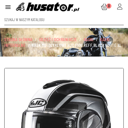
0

STRONA GŁÓWNA
ODZIEŻ I OCHRANIACZE
KASKI
KASKI
INTEGRALNE
KASK MOTOCYKLOWY HJC F100 REFF BLACK WHITE XL