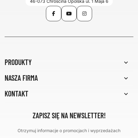
46-073 Chróścina Opolska ul. 1 Maja 6
Facebook
YouTube
Instagram
PRODUKTY

NASZA FIRMA

KONTAKT

ZAPISZ SIĘ NA NEWSLETTER!
Otrzymuj informacje o promocjach i wyprzedażach