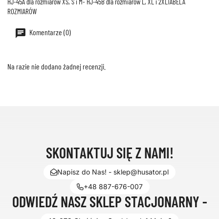
HJ-45A dla rozmiarów XS, S i M- HJ-45B dla rozmiarów L, XL i 2XLTABELA
ROZMIARÓW
Komentarze (0)
Na razie nie dodano żadnej recenzji.
SKONTAKTUJ SIĘ Z NAMI!
Napisz do Nas! - sklep@husator.pl
+48 887-676-007
ODWIEDŹ NASZ SKLEP STACJONARNY -