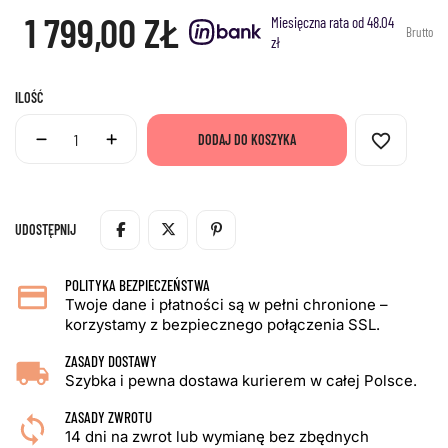
1 799,00 ZŁ
Miesięczna rata od 48.04
Brutto
zł
ILOŚĆ
favorite_border
DODAJ DO KOSZYKA
UDOSTĘPNIJ
POLITYKA BEZPIECZEŃSTWA
Twoje dane i płatności są w pełni chronione –
korzystamy z bezpiecznego połączenia SSL.
ZASADY DOSTAWY
Szybka i pewna dostawa kurierem w całej Polsce.
ZASADY ZWROTU
14 dni na zwrot lub wymianę bez zbędnych