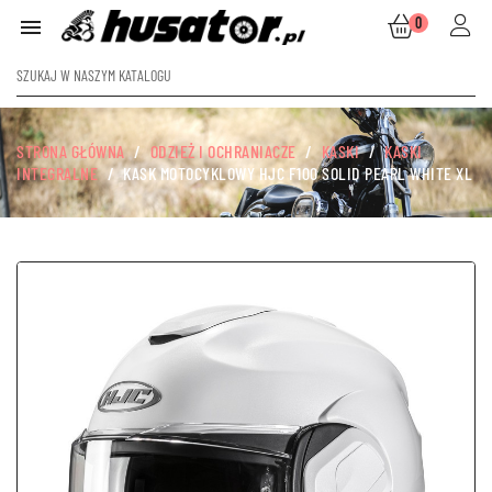
0

STRONA GŁÓWNA
ODZIEŻ I OCHRANIACZE
KASKI
KASKI
INTEGRALNE
KASK MOTOCYKLOWY HJC F100 SOLID PEARL WHITE XL