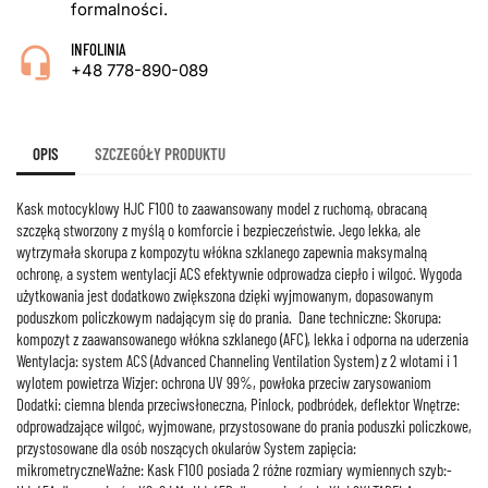
formalności.
INFOLINIA
+48 778-890-089
OPIS
SZCZEGÓŁY PRODUKTU
Kask motocyklowy HJC F100 to zaawansowany model z ruchomą, obracaną
szczęką stworzony z myślą o komforcie i bezpieczeństwie. Jego lekka, ale
wytrzymała skorupa z kompozytu włókna szklanego zapewnia maksymalną
ochronę, a system wentylacji ACS efektywnie odprowadza ciepło i wilgoć. Wygoda
użytkowania jest dodatkowo zwiększona dzięki wyjmowanym, dopasowanym
poduszkom policzkowym nadającym się do prania. Dane techniczne: Skorupa:
kompozyt z zaawansowanego włókna szklanego (AFC), lekka i odporna na uderzenia
Wentylacja: system ACS (Advanced Channeling Ventilation System) z 2 wlotami i 1
wylotem powietrza Wizjer: ochrona UV 99%, powłoka przeciw zarysowaniom
Dodatki: ciemna blenda przeciwsłoneczna, Pinlock, podbródek, deflektor Wnętrze:
odprowadzające wilgoć, wyjmowane, przystosowane do prania poduszki policzkowe,
przystosowane dla osób noszących okularów System zapięcia:
mikrometryczneWażne: Kask F100 posiada 2 różne rozmiary wymiennych szyb:-