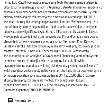
normę ECE R22.06, obejmującą rozszerzone testy tłumienia energii uderzenia,
odporności na penetrację skorupy i integralność strukturalną paska i zapięcia, co
zapewnia najwyższy poziom bezpieczeństwaWzmocniony mechanizm systemu
blokady szybyZapięcie mikrometryczne z możliwością regulacjiKOMFORT: 3
wielkości skorupy dla lepszego dopasowania i komfortuWyjmowane wnętrze z
materiału antybakteryjnego nadające się do prania, zapewniające efektywne
odprowadzanie wilgociNowa szyba HJ-43 z 99% ochroną UV zapewnia jeszcze
większe pole widzenia i jest przystosowana pod PinlockPosiada zintegrowaną
blendę dark smoke wysuwaną z wnętrza skorupyMechanizm Pivot Ratchet
umożliwia szybką i bezproblemową wymianę szybykask przystosowany jest do
montażu interkomu Smart HJC II generacjiWENTYLACJA: Rozbudowany
wielokanałowy układ wentylacji ACS (Advanced Channeling Ventilation System)
usprawnia proces cyrkulacji powietrza wewnątrz kasku,Całkowicie
przeprojektowana wentylacja, w której skład wchodzą zintegrowane 3 wloty i 1
wylot powietrza, zostały zoptymalizowane tak, aby kask nie parował wewnątrz a
cyrkulacja powietrza była możliwie wydajnaCECHY SZCZEGÓLNE: 3 rozmiary
skorupySzyba przystosowana do montażu Pinlocka (należy dokupić
osobno)Certyfikaty: ECE 22.06Kask przystosowany pod interkom SMART HJC
Bluetooth II generacjiTABELA ROZMIARÓW
Komentarze (0)