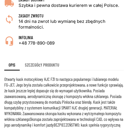
Szybka i pewna dostawa kurierem w całej Polsce.
ZASADY ZWROTU
14 dni na zwrot lub wymianę bez zbędnych
formalności.
INFOLINIA
+48 778-890-089
OPIS
SZCZEGÓŁY PRODUKTU
Otwarty kask motocyklowy HJC F31 to następca popularnego i lubianego modelu
FG-JET. Jego bryła została całkowicie przeprojektowana, a nowe funkcje sprawiają,
że kask jeszcze lepiej dopasuje się do wymagań użytkownika. Posiada
zaawansowaną, aerodynamiczną skorupę z kompozytu włókna szklanego. Posiada
długą szybę przystosowaną do montażu Pinlocka oraz blendę. Kask jest także
kompatybilny z systemem komunikacji SMART HJC drugiej generacji. MATERIAŁ
WYKONANIA: Zaawansowana skorupa kasku wykonana z wytrzymałego kompozytu
włókna szklanegoSkorupa została zaprojektowana w technologii CAD, co wpływa na
jego aerodynamikę i komfort jazdyBEZPIECZEŃSTWO: kask spełnia rygorystyczną