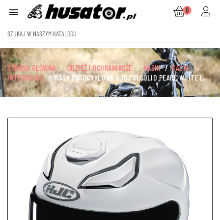
0

STRONA GŁÓWNA
ODZIEŻ I OCHRANIACZE
KASKI
KASKI
INTEGRALNE
KASK MOTOCYKLOWY HJC F31 SOLID PEARL WHITE L