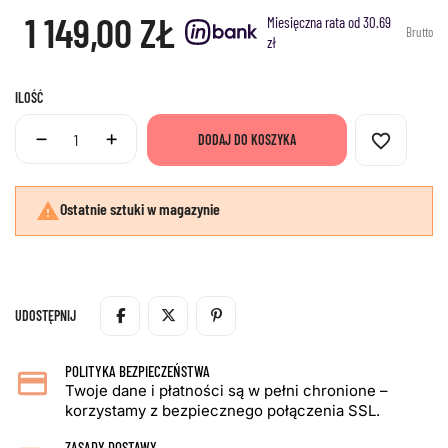
1 149,00 ZŁ
Miesięczna rata od 30.69
Brutto
zł
ILOŚĆ
favorite_border
DODAJ DO KOSZYKA

Ostatnie sztuki w magazynie
UDOSTĘPNIJ
POLITYKA BEZPIECZEŃSTWA
Twoje dane i płatności są w pełni chronione –
korzystamy z bezpiecznego połączenia SSL.
ZASADY DOSTAWY