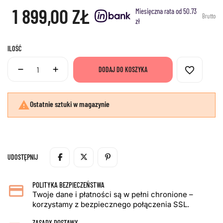
1 899,00 ZŁ
Miesięczna rata od 50.73
Brutto
zł
ILOŚĆ
favorite_border
DODAJ DO KOSZYKA

Ostatnie sztuki w magazynie
UDOSTĘPNIJ
POLITYKA BEZPIECZEŃSTWA
Twoje dane i płatności są w pełni chronione –
korzystamy z bezpiecznego połączenia SSL.
ZASADY DOSTAWY