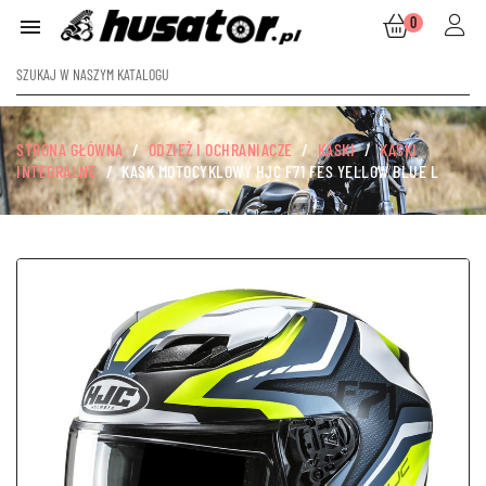
0

STRONA GŁÓWNA
ODZIEŻ I OCHRANIACZE
KASKI
KASKI
INTEGRALNE
KASK MOTOCYKLOWY HJC F71 FES YELLOW BLUE L