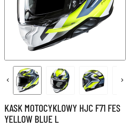


KASK MOTOCYKLOWY HJC F71 FES
YELLOW BLUE L