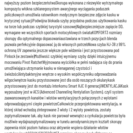
najwyższy poziom bezpieczeństwaSkorupa wykonana z niezwykle wytrzymałego
kompozytu włókna szklanegosystem awaryjnego wyciągania poduszek
policzkowych umożliwia ratownikom medycznym bezpieczne zdjęcie kasku w
krytycznej sytuacjiPodwójna blokada szyby przydatna podczas użytkowania kasku
na torze lub podczas szybkiej turystyki szosowejNajbezpieczniejsze zapięcie DD,
wymagane we wszystkich sportach motocyklowych świataKOMFORT3 rozmiary
skorupy dla optymalnego dopasowaniaustawiana w trzech pozycjach blenda
pozwala perfekcyjnie dopasować ją do własnych potrzebNowa szyba HJ-38 z 99%
ochroną UV zapewnia jeszcze większe pole widzenia i jest przystosowana pod
Pinlock (w zestawie)Możliwość szybkiej wymiany szyby dzięki intuicyjnemu
mocowaniu Pivot RatchetWyjmowana wyściółka w pełni nadająca się do prania
umożliwiająca utrzymanie kasku w nienagannej czystości i
świeżościAntybakteryjne wnętrze o wysokim współczynniku odprowadzania
wilgociwnętrze kasku przystosowane jest dla osób noszących okularykask
przystosowany jest do montażu interkomu Smart HJC II generacjiWENTYLACJAKask
wyposażony jest w ACS (Advenced Channeling Ventylation System), czyli system
zaawansowanych kanałów i wlotów wentylacyjnych połączonych z wylotami
odprowadzającymi ciepłe powietrzeCałkowicie przeprojektowana wentylacja, w
której skład wchodzą zintegrowane 3 wloty i 2 wyloty powietrza, zostały
zoptymalizowane tak, aby kask nie parował wewnątrz a cyrkulacja powietrza była
możliwie wydajnazoptymalizowany w tunelu aerodynamicznym kształt skorupy
zapewnia niski poziom hałasu oraz aktywnie wspiera działanie wlotów