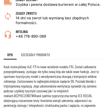
Szybka i pewna dostawa kurierem w całej Polsce.
ZASADY ZWROTU
14 dni na zwrot lub wymianę bez zbędnych
formalności.
INFOLINIA
+48 778-890-089
OPIS
SZCZEGÓŁY PRODUKTU
Kask motocyklowy HJC F71 to nowe wcielenie modelu F70. Został całkowicie
przeprojektowany, zyskując nie tylko nową linię ale także nowe funkcje. Jest to
sportowo-turystyczny model z aerodynamiczną skorupą z kompozytu włókna
szklanego. Zastosowano tu najbezpieczniejsze zapięcie DD. Posiada blendę z
trójstopniową regulacją. Jego udoskonalona wentylacja sprawdzi się zarówno
podczas szybkiej turystyki szosowej jak i w miejskich
realiach.BEZPIECZEŃSTWOkask spełnia rygorystyczną normę ECE R22.06,
obejmującą rozszerzone testy tłumienia energii uderzenia, odporności na
penetrację skorupy i integralność strukturalną paska i zapięcia, co zapewnia