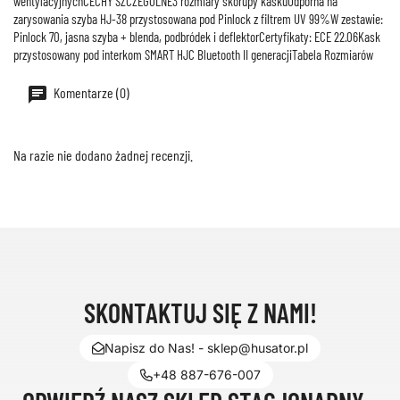
wentylacyjnychCECHY SZCZEGÓLNE3 rozmiary skorupy kaskuOdporna na
zarysowania szyba HJ-38 przystosowana pod Pinlock z filtrem UV 99%W zestawie:
Pinlock 70, jasna szyba + blenda, podbródek i deflektorCertyfikaty: ECE 22.06Kask
przystosowany pod interkom SMART HJC Bluetooth II generacjiTabela Rozmiarów
Komentarze (0)
Na razie nie dodano żadnej recenzji.
SKONTAKTUJ SIĘ Z NAMI!
Napisz do Nas! - sklep@husator.pl
+48 887-676-007