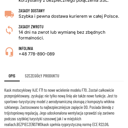
korzystamy z bezpiecznego połączenia SSL.
ZASADY DOSTAWY
Szybka i pewna dostawa kurierem w całej Polsce.
ZASADY ZWROTU
14 dni na zwrot lub wymianę bez zbędnych
formalności.
INFOLINIA
+48 778-890-089
OPIS
SZCZEGÓŁY PRODUKTU
Kask motocyklowy HJC F71 to nowe wcielenie modelu F70. Został całkowicie
przeprojektowany, zyskując nie tylko nową linię ale także nowe funkcje. Jest to
sportowo-turystyczny model z aerodynamiczną skorupą z kompozytu włókna
szklanego. Zastosowano tu najbezpieczniejsze zapięcie DD. Posiada blendę z
trójstopniową regulacją. Jego udoskonalona wentylacja sprawdzi się zarówno
podczas szybkiej turystyki szosowej jak i w miejskich
realiach.BEZPIECZEŃSTWOkask spełnia rygorystyczną normę ECE R22.06,