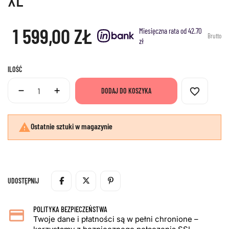
1 599,00 ZŁ
Miesięczna rata od 42.70
Brutto
zł
ILOŚĆ
favorite_border
DODAJ DO KOSZYKA

Ostatnie sztuki w magazynie
UDOSTĘPNIJ
POLITYKA BEZPIECZEŃSTWA
Twoje dane i płatności są w pełni chronione –