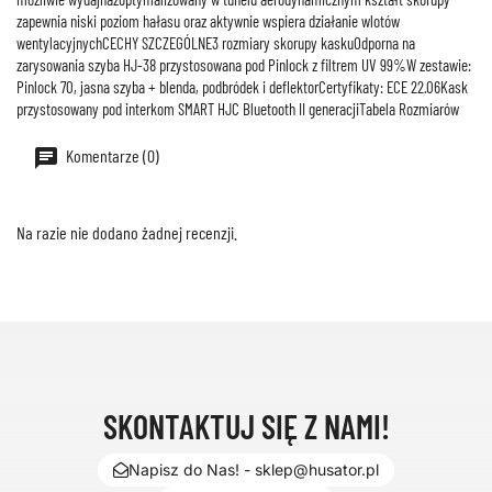
zapewnia niski poziom hałasu oraz aktywnie wspiera działanie wlotów
wentylacyjnychCECHY SZCZEGÓLNE3 rozmiary skorupy kaskuOdporna na
zarysowania szyba HJ-38 przystosowana pod Pinlock z filtrem UV 99%W zestawie:
Pinlock 70, jasna szyba + blenda, podbródek i deflektorCertyfikaty: ECE 22.06Kask
przystosowany pod interkom SMART HJC Bluetooth II generacjiTabela Rozmiarów
Komentarze (0)
Na razie nie dodano żadnej recenzji.
SKONTAKTUJ SIĘ Z NAMI!
Napisz do Nas! - sklep@husator.pl