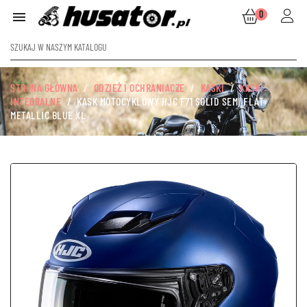
0

STRONA GŁÓWNA
ODZIEŻ I OCHRANIACZE
KASKI
KASKI
INTEGRALNE
KASK MOTOCYKLOWY HJC F71 SOLID SEMI FLAT
METALLIC BLUE XL