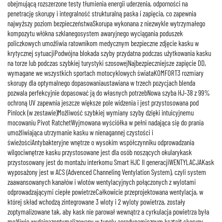
obejmującą rozszerzone testy tłumienia energii uderzenia, odporności na
penetrację skorupy i integralność strukturalną paska i zapięcia, co zapewnia
najwyższy poziom bezpieczeństwaSkorupa wykonana z niezwykle wytrzymałego
kompozytu włókna szklanegosystem awaryjnego wyciągania poduszek
policzkowych umożliwia ratownikom medycznym bezpieczne zdjęcie kasku w
krytycznej sytuacjiPodwójna blokada szyby przydatna podczas użytkowania kasku
na torze lub podczas szybkiej turystyki szosowejNajbezpieczniejsze zapięcie DD,
wymagane we wszystkich sportach motocyklowych świataKOMFORT3 rozmiary
skorupy dla optymalnego dopasowaniaustawiana w trzech pozycjach blenda
pozwala perfekcyjnie dopasować ją do własnych potrzebNowa szyba HJ-38 z 99%
ochroną UV zapewnia jeszcze większe pole widzenia i jest przystosowana pod
Pinlock (w zestawie)Możliwość szybkiej wymiany szyby dzięki intuicyjnemu
mocowaniu Pivot RatchetWyjmowana wyściółka w pełni nadająca się do prania
umożliwiająca utrzymanie kasku w nienagannej czystości i
świeżościAntybakteryjne wnętrze o wysokim współczynniku odprowadzania
wilgociwnętrze kasku przystosowane jest dla osób noszących okularykask
przystosowany jest do montażu interkomu Smart HJC II generacjiWENTYLACJAKask
wyposażony jest w ACS (Advenced Channeling Ventylation System), czyli system
zaawansowanych kanałów i wlotów wentylacyjnych połączonych z wylotami
odprowadzającymi ciepłe powietrzeCałkowicie przeprojektowana wentylacja, w
której skład wchodzą zintegrowane 3 wloty i 2 wyloty powietrza, zostały
zoptymalizowane tak, aby kask nie parował wewnątrz a cyrkulacja powietrza była
możliwie wydajnazoptymalizowany w tunelu aerodynamicznym kształt skorupy