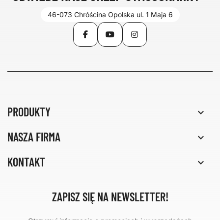
46-073 Chróścina Opolska ul. 1 Maja 6
Facebook
YouTube
Instagram
PRODUKTY

NASZA FIRMA

KONTAKT

ZAPISZ SIĘ NA NEWSLETTER!