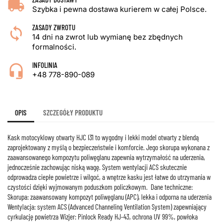
Szybka i pewna dostawa kurierem w całej Polsce.
ZASADY ZWROTU
14 dni na zwrot lub wymianę bez zbędnych
formalności.
INFOLINIA
+48 778-890-089
OPIS
SZCZEGÓŁY PRODUKTU
Kask motocyklowy otwarty HJC I31 to wygodny i lekki model otwarty z blendą
zaprojektowany z myślą o bezpieczeństwie i komforcie. Jego skorupa wykonana z
zaawansowanego kompozytu poliwęglanu zapewnia wytrzymałość na uderzenia,
jednocześnie zachowując niską wagę. System wentylacji ACS skutecznie
odprowadza ciepłe powietrze i wilgoć, a wnętrze kasku jest łatwe do utrzymania w
czystości dzięki wyjmowanym poduszkom policzkowym. Dane techniczne:
Skorupa: zaawansowany kompozyt poliwęglanu (APC), lekka i odporna na uderzenia
Wentylacja: system ACS (Advanced Channeling Ventilation System) zapewniający
cyrkulację powietrza Wizjer: Pinlock Ready HJ-43, ochrona UV 99%, powłoka