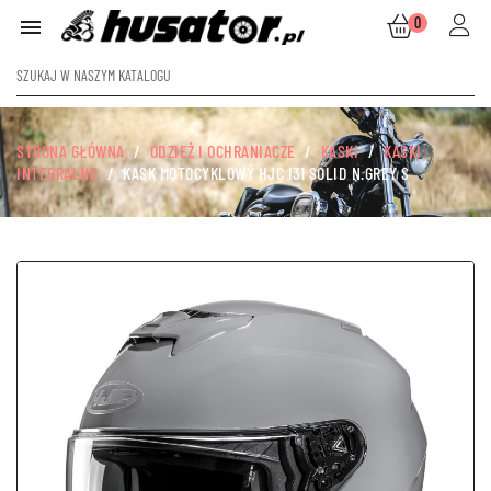
0

STRONA GŁÓWNA
ODZIEŻ I OCHRANIACZE
KASKI
KASKI
INTEGRALNE
KASK MOTOCYKLOWY HJC I31 SOLID N.GREY S