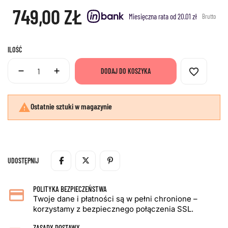
749,00 ZŁ
Miesięczna rata od 20.01 zł
Brutto
ILOŚĆ
favorite_border
DODAJ DO KOSZYKA

Ostatnie sztuki w magazynie
UDOSTĘPNIJ
POLITYKA BEZPIECZEŃSTWA
Twoje dane i płatności są w pełni chronione –
korzystamy z bezpiecznego połączenia SSL.
ZASADY DOSTAWY