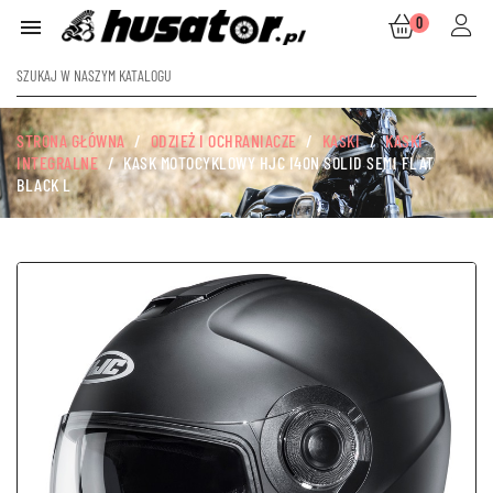
0

STRONA GŁÓWNA
ODZIEŻ I OCHRANIACZE
KASKI
KASKI
INTEGRALNE
KASK MOTOCYKLOWY HJC I40N SOLID SEMI FLAT
BLACK L