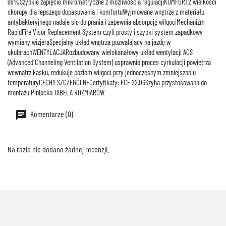
99%Szybkie zapięcie mikrometryczne z możliwością regulacjiKOMFORT2 wielkości
skorupy dla lepszego dopasowania i komfortuWyjmowane wnętrze z materiału
antybakteryjnego nadaje się do prania i zapewnia absorpcję wilgociMechanizm
RapidFire Visor Replacement System czyli prosty i szybki system zapadkowy
wymiany wizjeraSpecjalny układ wnętrza pozwalający na jazdę w
okularachWENTYLACJARozbudowany wielokanałowy układ wentylacji ACS
(Advanced Channeling Ventilation System) usprawnia proces cyrkulacji powietrza
wewnątrz kasku, redukuje poziom wilgoci przy jednoczesnym zmniejszaniu
temperaturyCECHY SZCZEGÓLNECertyfikaty: ECE 22.06Szyba przystosowana do
montażu Pinlocka TABELA ROZMIARÓW
Komentarze (0)
Na razie nie dodano żadnej recenzji.