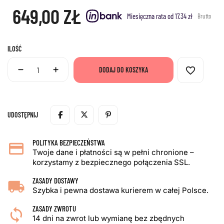
649,00 ZŁ
Miesięczna rata od 17.34 zł
Brutto
ILOŚĆ
favorite_border
DODAJ DO KOSZYKA
UDOSTĘPNIJ
POLITYKA BEZPIECZEŃSTWA
Twoje dane i płatności są w pełni chronione –
korzystamy z bezpiecznego połączenia SSL.
ZASADY DOSTAWY
Szybka i pewna dostawa kurierem w całej Polsce.
ZASADY ZWROTU
14 dni na zwrot lub wymianę bez zbędnych