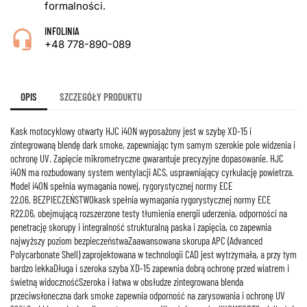
formalności.
INFOLINIA
+48 778-890-089
OPIS
SZCZEGÓŁY PRODUKTU
Kask motocyklowy otwarty HJC i40N wyposażony jest w szybę XD-15 i
zintegrowaną blendę dark smoke, zapewniając tym samym szerokie pole widzenia i
ochronę UV. Zapięcie mikrometryczne gwarantuje precyzyjne dopasowanie. HJC
i40N ma rozbudowany system wentylacji ACS, usprawniający cyrkulację powietrza.
Model i40N spełnia wymagania nowej, rygorystycznej normy ECE
22.06. BEZPIECZEŃSTWOkask spełnia wymagania rygorystycznej normy ECE
R22.06, obejmującą rozszerzone testy tłumienia energii uderzenia, odporności na
penetrację skorupy i integralność strukturalną paska i zapięcia, co zapewnia
najwyższy poziom bezpieczeństwaZaawansowana skorupa APC (Advanced
Polycarbonate Shell) zaprojektowana w technologii CAD jest wytrzymała, a przy tym
bardzo lekkaDługa i szeroka szyba XD-15 zapewnia dobrą ochronę przed wiatrem i
świetną widocznośćSzeroka i łatwa w obsłudze zintegrowana blenda
przeciwsłoneczna dark smoke zapewnia odporność na zarysowania i ochronę UV