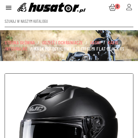
0

STRONA GŁÓWNA
ODZIEŻ I OCHRANIACZE
KASKI
KASKI
INTEGRALNE
KASK MOTOCYKLOWY HJC I71 SEMI FLAT BLACK XS