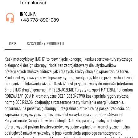
formalności.
INFOLINIA
+48 778-890-089
OPIS
SZCZEGÓŁY PRODUKTU
Kask motocyklowy HJC i71 to rozwinięcie koncepcji kasku sportowo-turystycznego
o elegancki design skorupy. Model ten zaprojektowany dla użytkowników
preferujących dłuższe podróże, jak i dla tych, którzy chcą się sprawdzić na torze.
Producent wyposażył go w ulepszony system wentylacji, blendę przeciwsłoneczną i
mechanizm blokowania wizjera. Kask i71 jest przystosowany do montażu interkomu
Smart HJC drugiej generacji. PRZEZNACZENIE Turystyka, sport MATERIAŁ Policarbon
RODZAJ ZAPIĘCIA Mikrometryczne BEZPIECZEŃSTWO kask spełnia rygorystyczną
normę ECE R22.06, obejmującą rozszerzone testy tłumienia energii uderzenia,
odporności na penetrację skorupy i integralność strukturalną paska i zapięcia, co
zapewnia najwyższy poziom bezpieczeństwa wykonana z materiału Advanced
Polycarbonate Composite w technologii CAD skorupa o oryginalnym designie
oferuje wysoki poziom bezpieczeństwa wygodne zapięcie mikrometryczne można
obsługiwać nawet w rękawicy, a jego konstrukcja zapobiega samoczynnemu