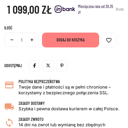
1 099,00 ZŁ
Miesięczna rata od 29.35
Brutto
zł
ILOŚĆ
favorite_border
DODAJ DO KOSZYKA
UDOSTĘPNIJ
POLITYKA BEZPIECZEŃSTWA
Twoje dane i płatności są w pełni chronione –
korzystamy z bezpiecznego połączenia SSL.
ZASADY DOSTAWY
Szybka i pewna dostawa kurierem w całej Polsce.
ZASADY ZWROTU
14 dni na zwrot lub wymianę bez zbędnych