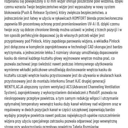
rozpinaniu się powiększony o 10 mm wizjer oferuje poszerzone pole widzenia, dzięki
czemu wzrasta Twoje bezpieczeństwo wizjer jest wyposażony w nowy system
blokowania (Push & Release System), który zwiększa bezpieczeństwo, a
jednocześnie jest łatwy w użyciu w rękawicach KOMFORT blenda przeciwsłoneczna
zapewnia 99-procentową ochronę przed promieniowaniem UV-A i B, dzięki czemu
twoje oczy są dobrze chronione blendę można ustawić w jednej z trzech pozycji i w
ten sposób perfekcyjnie dopasować ją do własnych potrzeb wizjer jest
przygotowany pod Pinlock, który zapobiega parowaniu wizjera, a wkładka Pinlock
jest dołączona w komplecie zaprojektowana w technologii CAD skorupa jest bardzo
wytrzymała, a jednocześnie lekka 3 rozmiary skorupy umożliwiają dopasowanie
kasku do niemal każdego kształtu głowy wyjmowane wnętrze można prać, co
pozwala zachować jego świeżość nawet podczas intensywnego użytkowania
wymienne wkładki policzkowe umożliwiają dostosowanie wnętrza kasku do
kształtu szczęki wnętrze kasku przystosowane jest do używania w okularach kask
przystosowany jest do montażu interkomu Smart HJC drugiej generacji
WENTYLACJA ulepszony system wentylacji ACS (Advanced Channeling Ventilation
System), zaprojektowany z wykorzystaniem doświadczeń z MotoGP, pozwala na
nieskrępowany przepływ powietrza, a tym samym redukcję wilgoci i utrzymanie
optymalnej temperatury wewnątrz kasku duży kanał wlotowy nad wizjerem oraz w
regulowany w dwóch pozycjach kanał w części szczękowej zapewniają bardzo
wydajny przepływ powietrza nawet podczas największych upałów rozszczelnienie
wizjera przy użyciu specjalnego zatrzasku pozwala odparować jego wewnętrzną
stronę przy wykorzystaniu przepływu powietrza Tabela Rozmiarów