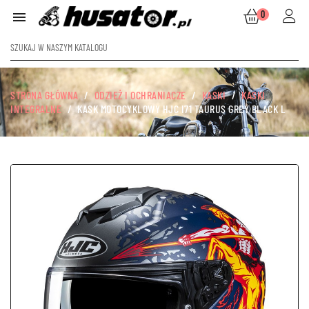
0

STRONA GŁÓWNA
ODZIEŻ I OCHRANIACZE
KASKI
KASKI
INTEGRALNE
KASK MOTOCYKLOWY HJC I71 TAURUS GREY BLACK L