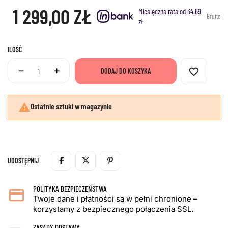
1 299,00 ZŁ
Miesięczna rata od 34.69
Brutto
zł
ILOŚĆ
favorite_border
DODAJ DO KOSZYKA

Ostatnie sztuki w magazynie
UDOSTĘPNIJ
POLITYKA BEZPIECZEŃSTWA
Twoje dane i płatności są w pełni chronione –
korzystamy z bezpiecznego połączenia SSL.
ZASADY DOSTAWY