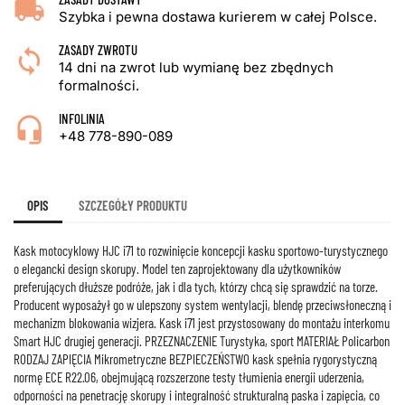
Szybka i pewna dostawa kurierem w całej Polsce.
ZASADY ZWROTU
14 dni na zwrot lub wymianę bez zbędnych
formalności.
INFOLINIA
+48 778-890-089
OPIS
SZCZEGÓŁY PRODUKTU
Kask motocyklowy HJC i71 to rozwinięcie koncepcji kasku sportowo-turystycznego
o elegancki design skorupy. Model ten zaprojektowany dla użytkowników
preferujących dłuższe podróże, jak i dla tych, którzy chcą się sprawdzić na torze.
Producent wyposażył go w ulepszony system wentylacji, blendę przeciwsłoneczną i
mechanizm blokowania wizjera. Kask i71 jest przystosowany do montażu interkomu
Smart HJC drugiej generacji. PRZEZNACZENIE Turystyka, sport MATERIAŁ Policarbon
RODZAJ ZAPIĘCIA Mikrometryczne BEZPIECZEŃSTWO kask spełnia rygorystyczną
normę ECE R22.06, obejmującą rozszerzone testy tłumienia energii uderzenia,
odporności na penetrację skorupy i integralność strukturalną paska i zapięcia, co