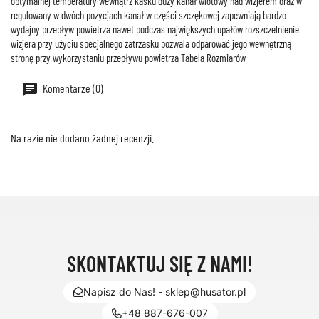
optymalnej temperatury wewnątrz kasku duży kanał wlotowy nad wizjerem oraz w
regulowany w dwóch pozycjach kanał w części szczękowej zapewniają bardzo
wydajny przepływ powietrza nawet podczas największych upałów rozszczelnienie
wizjera przy użyciu specjalnego zatrzasku pozwala odparować jego wewnętrzną
stronę przy wykorzystaniu przepływu powietrza Tabela Rozmiarów
Komentarze (0)
Na razie nie dodano żadnej recenzji.
SKONTAKTUJ SIĘ Z NAMI!
Napisz do Nas! - sklep@husator.pl
+48 887-676-007