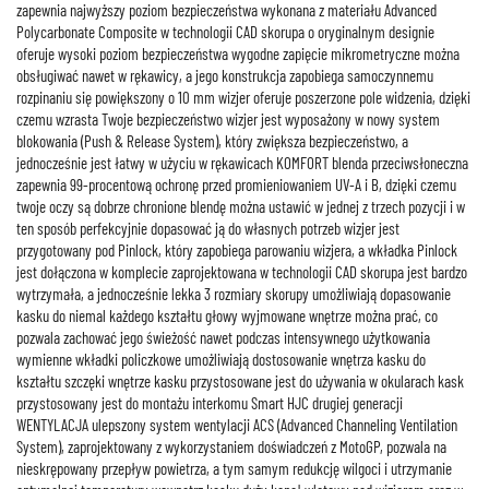
zapewnia najwyższy poziom bezpieczeństwa wykonana z materiału Advanced
Polycarbonate Composite w technologii CAD skorupa o oryginalnym designie
oferuje wysoki poziom bezpieczeństwa wygodne zapięcie mikrometryczne można
obsługiwać nawet w rękawicy, a jego konstrukcja zapobiega samoczynnemu
rozpinaniu się powiększony o 10 mm wizjer oferuje poszerzone pole widzenia, dzięki
czemu wzrasta Twoje bezpieczeństwo wizjer jest wyposażony w nowy system
blokowania (Push & Release System), który zwiększa bezpieczeństwo, a
jednocześnie jest łatwy w użyciu w rękawicach KOMFORT blenda przeciwsłoneczna
zapewnia 99-procentową ochronę przed promieniowaniem UV-A i B, dzięki czemu
twoje oczy są dobrze chronione blendę można ustawić w jednej z trzech pozycji i w
ten sposób perfekcyjnie dopasować ją do własnych potrzeb wizjer jest
przygotowany pod Pinlock, który zapobiega parowaniu wizjera, a wkładka Pinlock
jest dołączona w komplecie zaprojektowana w technologii CAD skorupa jest bardzo
wytrzymała, a jednocześnie lekka 3 rozmiary skorupy umożliwiają dopasowanie
kasku do niemal każdego kształtu głowy wyjmowane wnętrze można prać, co
pozwala zachować jego świeżość nawet podczas intensywnego użytkowania
wymienne wkładki policzkowe umożliwiają dostosowanie wnętrza kasku do
kształtu szczęki wnętrze kasku przystosowane jest do używania w okularach kask
przystosowany jest do montażu interkomu Smart HJC drugiej generacji
WENTYLACJA ulepszony system wentylacji ACS (Advanced Channeling Ventilation
System), zaprojektowany z wykorzystaniem doświadczeń z MotoGP, pozwala na
nieskrępowany przepływ powietrza, a tym samym redukcję wilgoci i utrzymanie