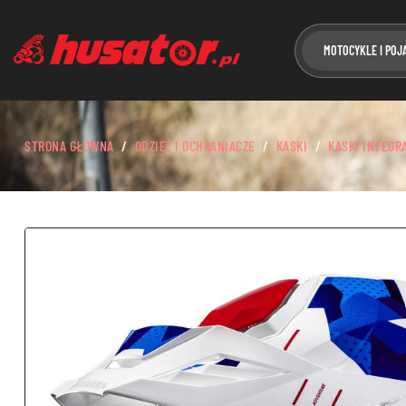
MOTOCYKLE I POJ
STRONA GŁÓWNA
ODZIEŻ I OCHRANIACZE
KASKI
KASKI INTEGR