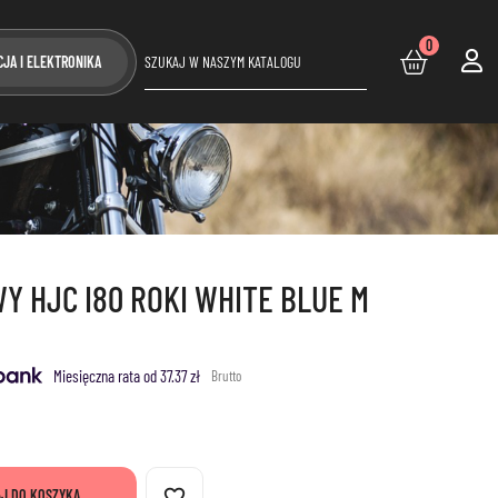
0
CJA I ELEKTRONIKA
 HJC I80 ROKI WHITE BLUE M
Miesięczna rata od 37.37 zł
Brutto
favorite_border
J DO KOSZYKA