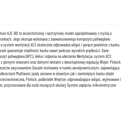
ure HJC i80 to wszechstronny i wytrzymały model zaprojektowany z myślą o
arunkach. Jego skorupa wykonana z zaawansowanego kompozytu poliwęglanu
a system wentylacji ACS skutecznie odprowadza wilgoć i gorące powietrze z kasku.
zek gwarantuje stabilność kasku nawet podczas wysokich prędkości. Dane
zyt poliwęglanu (APC), lekka i odporna na uderzenia Wentylacja: system ACS
 z górnymi otworami oraz dolnymi wlotami z dwustopniową regulacją Wizjer: Pinlock
przeciw zarysowaniom Daszek testowany w tunelu aerodynamicznym, zapewniający
ędkościach Możliwość jazdy zarówno w otwartym jak i zamkniętym kasku dzięki
przeciwsłoneczna, Pinlock, podbródek Wnętrze: odprowadzające wilgoć, wyjmowane i
owe, przystosowane dla osób noszących okulary System zapięcia: mikrometryczne