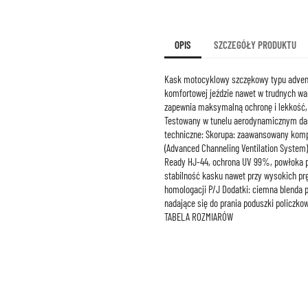
OPIS
SZCZEGÓŁY PRODUKTU
Kask motocyklowy szczękowy typu advent
komfortowej jeździe nawet w trudnych w
zapewnia maksymalną ochronę i lekkość, 
Testowany w tunelu aerodynamicznym das
techniczne: Skorupa: zaawansowany kompo
(Advanced Channeling Ventilation System)
Ready HJ-44, ochrona UV 99%, powłoka 
stabilność kasku nawet przy wysokich pr
homologacji P/J Dodatki: ciemna blenda 
nadające się do prania poduszki policzk
TABELA ROZMIARÓW