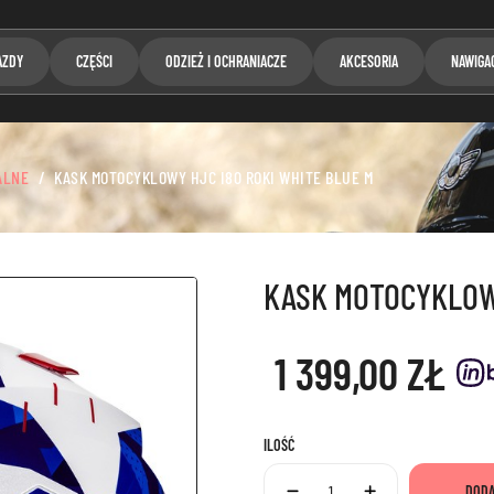
AZDY
CZĘŚCI
ODZIEŻ I OCHRANIACZE
AKCESORIA
NAWIGA
ALNE
KASK MOTOCYKLOWY HJC I80 ROKI WHITE BLUE M
KASK MOTOCYKLOWY
1 399,00 ZŁ
ILOŚĆ
DODA