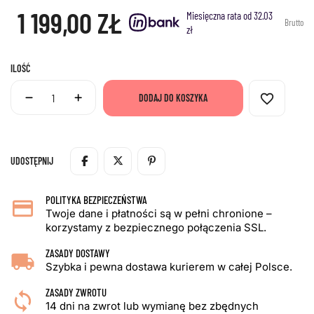
1 199,00 ZŁ
Miesięczna rata od 32.03
Brutto
zł
ILOŚĆ
favorite_border
DODAJ DO KOSZYKA
UDOSTĘPNIJ
POLITYKA BEZPIECZEŃSTWA
Twoje dane i płatności są w pełni chronione –
korzystamy z bezpiecznego połączenia SSL.
ZASADY DOSTAWY
Szybka i pewna dostawa kurierem w całej Polsce.
ZASADY ZWROTU
14 dni na zwrot lub wymianę bez zbędnych