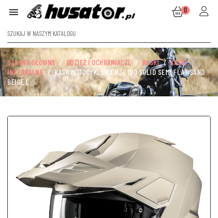
0

STRONA GŁÓWNA
ODZIEŻ I OCHRANIACZE
KASKI
KASKI
INTEGRALNE
KASK MOTOCYKLOWY HJC I80 SOLID SEMI FLAT SAND
BEIGE L