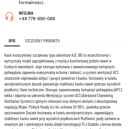
formalności.
INFOLINIA
+48 778-890-089
OPIS
SZCZEGÓŁY PRODUKTU
Kask motocyklowy szczękowy typu adventure HJC i80 to wszechstronny i
wytrzymały model zaprojektowany z myślą o komfortowej jeździe nawet w
trudnych warunkach. Jego skorupa wykonana z zaawansowanego kompozytu
poliwęglanu zapewnia maksymalną ochronę i lekkość, a system wentylacji ACS
skutecznie odprowadza wilgoć i gorące powietrze z kasku. Testowany w tunelu
aerodynamicznym daszek gwarantuje stabilność kasku nawet podczas wysokich
prędkości. Dane techniczne: Skorupa: zaawansowany kompozyt poliwęglanu (APC),
lekka i odporna na uderzenia Wentylacja: system ACS (Advanced Channeling
Ventilation System) z górnymi otworami oraz dolnymi wlotami z dwustopniową
regulacją Wizjer: Pinlock Ready HJ-44, ochrona UV 99%, powłoka przeciw
zarysowaniom Daszek testowany w tunelu aerodynamicznym, zapewniający
stabilność kasku nawet przy wysokich prędkościach Możliwość jazdy zarówno w
otwartym jak i zamkniętym kasku dzięki homologacji P/J Dodatki: ciemna blenda