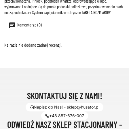
przeciwsłoneczna, Pinlock, podbródek Wnętrze: odprowadzające wilgoć,
wyjmowane i nadające się do prania poduszki policzkowe, przystosowane dla osób
noszących okulary System zapięcia: mikrometryczne TABELA ROZMIARÓW
Komentarze (0)
Na razie nie dodano żadnej recenzji.
SKONTAKTUJ SIĘ Z NAMI!
Napisz do Nas! - sklep@husator.pl
+48 887-676-007
ODWIEDŹ NASZ SKLEP STACJONARNY -