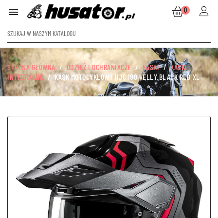
0

STRONA GŁÓWNA
ODZIEŻ I OCHRANIACZE
KASKI
KASKI
INTEGRALNE
KASK MOTOCYKLOWY HJC I80 VELLY BLACK RED XL