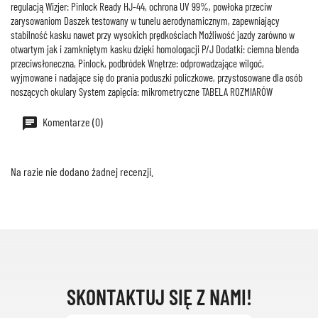
regulacją Wizjer: Pinlock Ready HJ-44, ochrona UV 99%, powłoka przeciw
zarysowaniom Daszek testowany w tunelu aerodynamicznym, zapewniający
stabilność kasku nawet przy wysokich prędkościach Możliwość jazdy zarówno w
otwartym jak i zamkniętym kasku dzięki homologacji P/J Dodatki: ciemna blenda
przeciwsłoneczna, Pinlock, podbródek Wnętrze: odprowadzające wilgoć,
wyjmowane i nadające się do prania poduszki policzkowe, przystosowane dla osób
noszących okulary System zapięcia: mikrometryczne TABELA ROZMIARÓW
Komentarze (0)
Na razie nie dodano żadnej recenzji.
SKONTAKTUJ SIĘ Z NAMI!