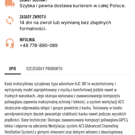
Szybka i pewna dostawa kurierem w całej Polsce.
ZASADY ZWROTU
14 dni na zwrot lub wymianę bez zbędnych
formalności.
INFOLINIA
+48 778-890-089
OPIS
SZCZEGÓŁY PRODUKTU
Kask motocyklowy szczękowy typu adventure HJC i80 to wszechstronny i
wytrzymały model zaprojektowany z myślą o komfortowej jeździe nawet w
trudnych warunkach. Jego skorupa wykonana z zaawansowanego kompozytu
poliwęglanu zapewnia maksymalną ochronę i lekkość, a system wentylacji ACS
skutecznie odprowadza wilgoć i gorące powietrze z kasku. Testowany w tunelu
aerodynamicznym daszek gwarantuje stabilność kasku nawet podczas wysokich
prędkości. Dane techniczne: Skorupa: zaawansowany kompozyt poliwęglanu (APC),
lekka i odporna na uderzenia Wentylacja: system ACS (Advanced Channeling
Ventilation System) z górnymi otworami oraz dolnymi wlotami z dwustopniową