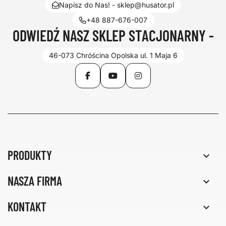
Napisz do Nas! - sklep@husator.pl
+48 887-676-007
ODWIEDŹ NASZ SKLEP STACJONARNY -
46-073 Chróścina Opolska ul. 1 Maja 6
Facebook
YouTube
Instagram
PRODUKTY

NASZA FIRMA

KONTAKT
