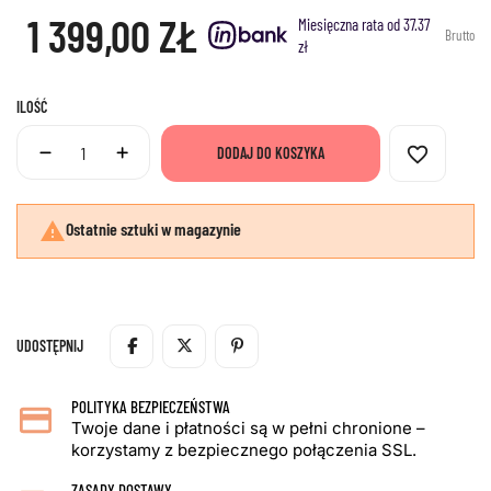
1 399,00 ZŁ
Miesięczna rata od 37.37
Brutto
zł
ILOŚĆ
favorite_border
DODAJ DO KOSZYKA

Ostatnie sztuki w magazynie
UDOSTĘPNIJ
POLITYKA BEZPIECZEŃSTWA
Twoje dane i płatności są w pełni chronione –
korzystamy z bezpiecznego połączenia SSL.
ZASADY DOSTAWY