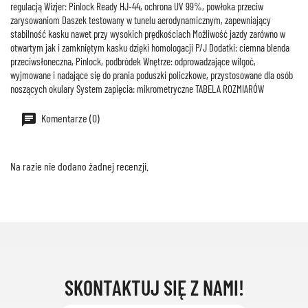
regulacją Wizjer: Pinlock Ready HJ-44, ochrona UV 99%, powłoka przeciw
zarysowaniom Daszek testowany w tunelu aerodynamicznym, zapewniający
stabilność kasku nawet przy wysokich prędkościach Możliwość jazdy zarówno w
otwartym jak i zamkniętym kasku dzięki homologacji P/J Dodatki: ciemna blenda
przeciwsłoneczna, Pinlock, podbródek Wnętrze: odprowadzające wilgoć,
wyjmowane i nadające się do prania poduszki policzkowe, przystosowane dla osób
noszących okulary System zapięcia: mikrometryczne TABELA ROZMIARÓW
Komentarze (0)
Na razie nie dodano żadnej recenzji.
SKONTAKTUJ SIĘ Z NAMI!