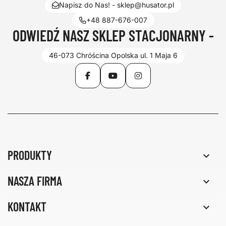
Napisz do Nas! - sklep@husator.pl
+48 887-676-007
ODWIEDŹ NASZ SKLEP STACJONARNY -
46-073 Chróścina Opolska ul. 1 Maja 6
Facebook
YouTube
Instagram
PRODUKTY

NASZA FIRMA

KONTAKT
