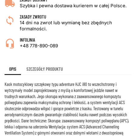
Szybka i pewna dostawa kurierem w całej Polsce.
ZASADY ZWROTU
14 dni na zwrot lub wymianę bez zbędnych
formalności.
INFOLINIA
+48 778-890-089
OPIS
SZCZEGÓŁY PRODUKTU
Kask motocyklowy szczękowy typu adventure HJC i80 to wszechstronny i
wytrzymały model zaprojektowany z myślą o komfortowej jeździe nawet w
trudnych warunkach. Jego skorupa wykonana z zaawansowanego kompozytu
poliwęglanu zapewnia maksymalną ochronę i lekkość, a system wentylacji ACS
skutecznie odprowadza wilgoć i gorące powietrze z kasku. Testowany w tunelu
aerodynamicznym daszek gwarantuje stabilność kasku nawet podczas wysokich
prędkości. Dane techniczne: Skorupa: zaawansowany kompozyt poliwęglanu (APC),
lekka i odporna na uderzenia Wentylacja: system ACS (Advanced Channeling
Ventilation System) z górnymi otworami oraz dolnymi wlotami z dwustopniową