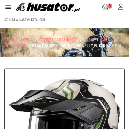
0

STRONA GŁÓWNA
ODZIEŻ I OCHRANIACZE
KASKI
KASKI
INTEGRALNE
KASK MOTOCYKLOWY HJC I80 VELLY BLACK WHITE M