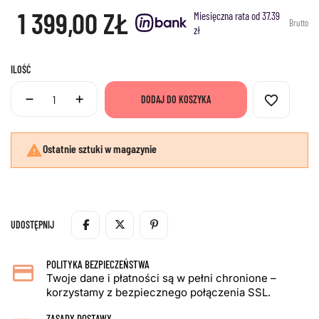
1 399,00 ZŁ
Miesięczna rata od 37.39
Brutto
zł
ILOŚĆ
favorite_border
DODAJ DO KOSZYKA

Ostatnie sztuki w magazynie
UDOSTĘPNIJ
POLITYKA BEZPIECZEŃSTWA
Twoje dane i płatności są w pełni chronione –
korzystamy z bezpiecznego połączenia SSL.
ZASADY DOSTAWY