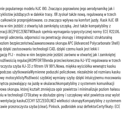
nie popularnego modelu HJC i90. Znacząco poprawiono jego aerodynamikę jak i
yklistów jeżdżących w dalekie trasy. I91 zyskał także nową, regulowaną w trzech
 całkowicie przeprojektowane, co znacząco wpływa na komfort jazdy. Kask HJC i91
a w nim jeździć z otwartą lub zamkniętą szczęką. Jest także kompatybilny z
eracji.BEZPIECZEŃSTWOkask spełnia wymagania rygorystycznej normy ECE R22.06,
ergii uderzenia, odporności na penetrację skorupy i integralność strukturalną
y poziom bezpieczeństwaZaawansowana skorupa APC (Advanced Polycarbonate Shell)
dzięki zastosowaniu technologii CAD, dzięki czemu kask jest lekki i
ję P/J - można w nim bezpiecznie jeździć zarówno w otwartej jak i zamkniętej
 możliwością regulacjiKOMFORTBlenda przeciwsłoneczna HJ-V12 regulowana w trzech
roczysta szyba HJ-33 z filtrem UV 99%Nowa, miękka wyściółka wewnątrz kasku
podczas użytkowaniaWymienne poduszki policzkowe, niezależnie od rozmiaru kasku
łowy motocyklistyMożliwość szybkiej wymiany szyby dzięki intuicyjnemu mocowaniu
nętrza pozwalający na jazdę w okularachkompatybilny z systemem komunikacji
a skorupa, której kształt zmniejsza opór powietrza i minimalizuje poziom hałasu
iu w technologii CFDŁatwy w obsłudze górny i szczękowy wlot powietrza oraz wylot
ną wentylację kaskuCECHY SZCZEGÓLNE3 wielkości skorupyKompatybilny z systemem
wie przezroczysta szyba (clear), Pinlock, podbródek oraz deflektorCertyfikaty: ECE