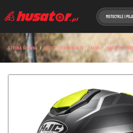
MOTOCYKLE I POJ
STRONA GŁÓWNA
ODZIEŻ I OCHRANIACZE
KASKI
KASKI INTEGR