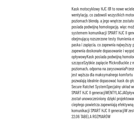
Kask motocyklowy HJC i91 to nowe wciele
wentylację, co zadowoli wszystkich motoc
poziomach blendę, a jego wnętrze zostało
posiada podwójną homologację, więc możn
systemem komunikacji SMART HJC II gen
obejmującą rozszerzone testy tłumienia en
paska i zapięcia, co zapewnia najwyższ
zapewnia doskonałe dopasowanie i wygodę 
opływowyKask posiada podwójną homologac
szczęceSzybkie zapięcie MickroBuckle z
poziomach, odporna na zarysowaniaPrzez
jest węższa dla maksymalnego komfortu 
pozwalają idealnie dopasować kask do g
Secure Ratchet SystemSpecjalny układ w
SMART HJC II generacjiWENTYLACJAOpływow
został unowocześniony dzięki projektowan
ciepłego powietrza zapewniają efektyw
komunikacji SMART HJC II generacjiW zesta
22.06 TABELA ROZMIARÓW