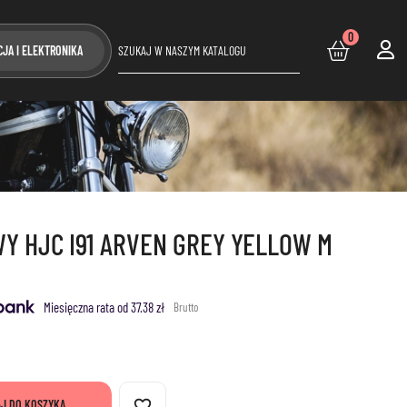
0
CJA I ELEKTRONIKA
Y HJC I91 ARVEN GREY YELLOW M
Miesięczna rata od 37.38 zł
Brutto
favorite_border
J DO KOSZYKA