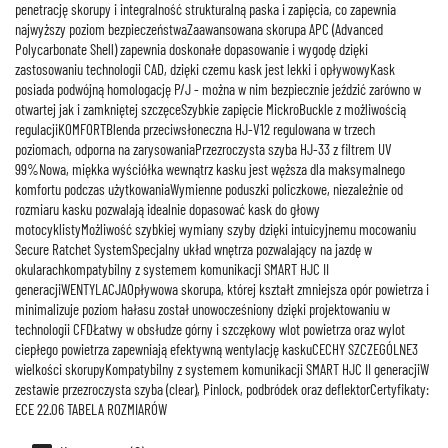
penetrację skorupy i integralność strukturalną paska i zapięcia, co zapewnia
najwyższy poziom bezpieczeństwaZaawansowana skorupa APC (Advanced
Polycarbonate Shell) zapewnia doskonałe dopasowanie i wygodę dzięki
zastosowaniu technologii CAD, dzięki czemu kask jest lekki i opływowyKask
posiada podwójną homologację P/J - można w nim bezpiecznie jeździć zarówno w
otwartej jak i zamkniętej szczęceSzybkie zapięcie MickroBuckle z możliwością
regulacjiKOMFORTBlenda przeciwsłoneczna HJ-V12 regulowana w trzech
poziomach, odporna na zarysowaniaPrzezroczysta szyba HJ-33 z filtrem UV
99%Nowa, miękka wyściółka wewnątrz kasku jest węższa dla maksymalnego
komfortu podczas użytkowaniaWymienne poduszki policzkowe, niezależnie od
rozmiaru kasku pozwalają idealnie dopasować kask do głowy
motocyklistyMożliwość szybkiej wymiany szyby dzięki intuicyjnemu mocowaniu
Secure Ratchet SystemSpecjalny układ wnętrza pozwalający na jazdę w
okularachkompatybilny z systemem komunikacji SMART HJC II
generacjiWENTYLACJAOpływowa skorupa, której kształt zmniejsza opór powietrza i
minimalizuje poziom hałasu został unowocześniony dzięki projektowaniu w
technologii CFDŁatwy w obsłudze górny i szczękowy wlot powietrza oraz wylot
ciepłego powietrza zapewniają efektywną wentylację kaskuCECHY SZCZEGÓLNE3
wielkości skorupyKompatybilny z systemem komunikacji SMART HJC II generacjiW
zestawie przezroczysta szyba (clear), Pinlock, podbródek oraz deflektorCertyfikaty:
ECE 22.06 TABELA ROZMIARÓW