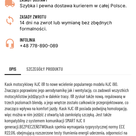
Szybka i pewna dostawa kurierem w całej Polsce.
ZASADY ZWROTU
14 dni na zwrot lub wymianę bez zbędnych
formalności.
INFOLINIA
+48 778-890-089
OPIS
SZCZEGÓŁY PRODUKTU
Kask motocyklowy HJC i91 to nowe wcielenie popularnego modelu HJC i90.
Znacząco poprawiono jego aerodynamikę jak i wentylację, co zadowoli wszystkich
motocyklistów jeżdżących w dalekie trasy. I91 zyskał także nową, regulowaną w
trzech poziomach blendę, a jego wnętrze zostało całkowicie przeprojektowane, co
znacząco wpływa na komfort jazdy. Kask HJC i91 posiada podwójną homologację,
więc można w nim jeździć z otwartą lub zamkniętą szczęką. Jest także
kompatybilny z systemem komunikacji SMART HJC II
generacji.BEZPIECZEŃSTWOkask spełnia wymagania rygorystycznej normy ECE
R22.06, obejmującą rozszerzone testy tłumienia energii uderzenia, odporności na