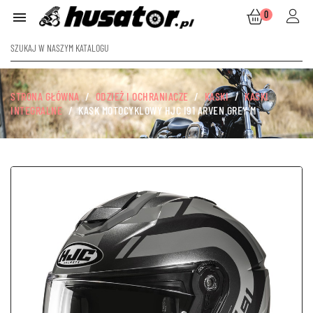
0

STRONA GŁÓWNA
ODZIEŻ I OCHRANIACZE
KASKI
KASKI
INTEGRALNE
KASK MOTOCYKLOWY HJC I91 ARVEN GREY M