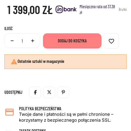
1 399,00 ZŁ
Miesięczna rata od 37.38
Brutto
zł
ILOŚĆ
favorite_border
DODAJ DO KOSZYKA

Ostatnie sztuki w magazynie
UDOSTĘPNIJ
POLITYKA BEZPIECZEŃSTWA
Twoje dane i płatności są w pełni chronione –
korzystamy z bezpiecznego połączenia SSL.
ZASADY DOSTAWY