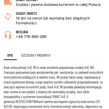
Szybka i pewna dostawa kurierem w całej Polsce.
ZASADY ZWROTU
14 dni na zwrot lub wymianę bez zbędnych
formalności.
INFOLINIA
+48 778-890-089
OPIS
SZCZEGÓŁY PRODUKTU
Kask motocyklowy HJC i91 to nowe wcielenie popularnego modelu HJC i90.
Znacząco poprawiono jego aerodynamikę jak i wentylację, co zadowoli wszystkich
motocyklistów jeżdżących w dalekie trasy. I91 zyskał także nową, regulowaną w
trzech poziomach blendę, a jego wnętrze zostało całkowicie przeprojektowane, co
znacząco wpływa na komfort jazdy. Kask HJC i91 posiada podwójną homologację,
więc można w nim jeździć z otwartą lub zamkniętą szczęką. Jest także
kompatybilny z systemem komunikacji SMART HJC II
generacji.BEZPIECZEŃSTWOkask spełnia wymagania rygorystycznej normy ECE
R22.06, obejmującą rozszerzone testy tłumienia energii uderzenia, odporności na