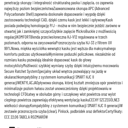
penetrację skorupy i integralność strukturalną paska i zapięcia, co zapewnia
najwyższy poziom bezpieczeństwaZaawansowana skorupa APC (Advanced
Polycarbonate Shell) zapewnia doskonałe dopasowanie i wygodę dzięki
zastosowaniu technologii CAD, dzięki czemu kask jest lekki i opływowyKask
posiada podwójną homologację P/J - można w nim bezpiecznie jeździć zarówno w
otwartej jak i zamkniętej szczęceSzybkie zapięcie MickroBuckle z możliwością
regulacjiKOMFORTBlenda przeciwsłoneczna HJ-V12 regulowana w trzech
poziomach, odporna na zarysowaniaPrzezroczysta szyba HJ-33 z filtrem UV
99%Nowa, miękka wyściółka wewnątrz kasku jest węższa dla maksymalnego
komfortu podczas użytkowaniaWymienne poduszki policzkowe, niezależnie od
rozmiaru kasku pozwalają idealnie dopasować kask do głowy
motocyklistyMożliwość szybkiej wymiany szyby dzięki intuicyjnemu mocowaniu
Secure Ratchet SystemSpecjalny układ wnętrza pozwalający na jazdę w
okularachkompatybilny z systemem komunikacji SMART HJC II
generacjiWENTYLACJAOpływowa skorupa, której kształt zmniejsza opór powietrza i
minimalizuje poziom hałasu został unowocześniony dzięki projektowaniu w
technologii CFDŁatwy w obsłudze górny i szczękowy wlot powietrza oraz wylot
ciepłego powietrza zapewniają efektywną wentylację kaskuCECHY SZCZEGÓLNE3
wielkości skorupyKompatybilny z systemem komunikacji SMART HJC II generacjiW
zestawie przezroczysta szyba (clear), Pinlock, podbródek oraz deflektorCertyfikaty:
ECE 22.06 TABELA ROZMIARÓW