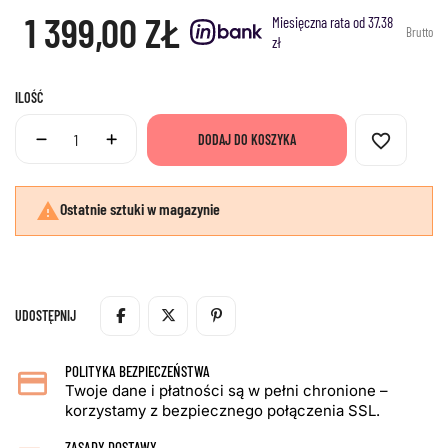
1 399,00 ZŁ
Miesięczna rata od 37.38
Brutto
zł
ILOŚĆ
favorite_border
DODAJ DO KOSZYKA

Ostatnie sztuki w magazynie
UDOSTĘPNIJ
POLITYKA BEZPIECZEŃSTWA
Twoje dane i płatności są w pełni chronione –
korzystamy z bezpiecznego połączenia SSL.
ZASADY DOSTAWY