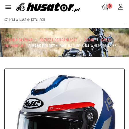
0

STRONA GŁÓWNA
ODZIEŻ I OCHRANIACZE
KASKI
KASKI
INTEGRALNE
KASK MOTOCYKLOWY HJC I91 BINA WHITE BLUE XS