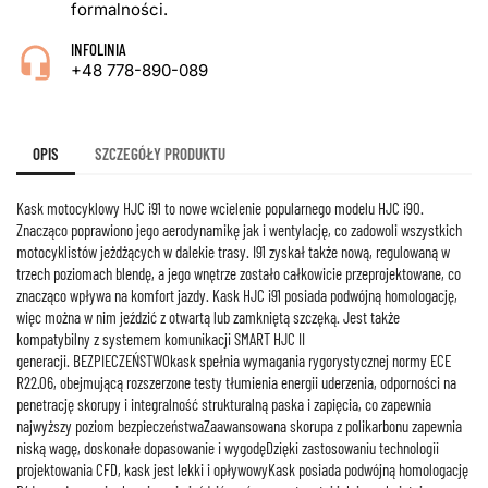
formalności.
INFOLINIA
+48 778-890-089
OPIS
SZCZEGÓŁY PRODUKTU
Kask motocyklowy HJC i91 to nowe wcielenie popularnego modelu HJC i90.
Znacząco poprawiono jego aerodynamikę jak i wentylację, co zadowoli wszystkich
motocyklistów jeżdżących w dalekie trasy. I91 zyskał także nową, regulowaną w
trzech poziomach blendę, a jego wnętrze zostało całkowicie przeprojektowane, co
znacząco wpływa na komfort jazdy. Kask HJC i91 posiada podwójną homologację,
więc można w nim jeździć z otwartą lub zamkniętą szczęką. Jest także
kompatybilny z systemem komunikacji SMART HJC II
generacji. BEZPIECZEŃSTWOkask spełnia wymagania rygorystycznej normy ECE
R22.06, obejmującą rozszerzone testy tłumienia energii uderzenia, odporności na
penetrację skorupy i integralność strukturalną paska i zapięcia, co zapewnia
najwyższy poziom bezpieczeństwaZaawansowana skorupa z polikarbonu zapewnia
niską wagę, doskonałe dopasowanie i wygodęDzięki zastosowaniu technologii
projektowania CFD, kask jest lekki i opływowyKask posiada podwójną homologację