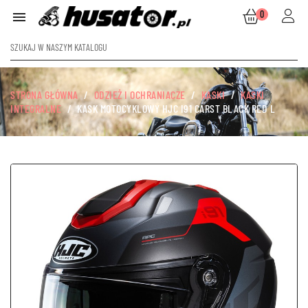
0

STRONA GŁÓWNA
ODZIEŻ I OCHRANIACZE
KASKI
KASKI
INTEGRALNE
KASK MOTOCYKLOWY HJC I91 CARST BLACK RED L