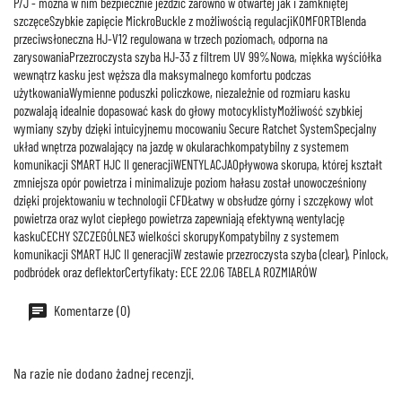
P/J - można w nim bezpiecznie jeździć zarówno w otwartej jak i zamkniętej
szczęceSzybkie zapięcie MickroBuckle z możliwością regulacjiKOMFORTBlenda
przeciwsłoneczna HJ-V12 regulowana w trzech poziomach, odporna na
zarysowaniaPrzezroczysta szyba HJ-33 z filtrem UV 99%Nowa, miękka wyściółka
wewnątrz kasku jest węższa dla maksymalnego komfortu podczas
użytkowaniaWymienne poduszki policzkowe, niezależnie od rozmiaru kasku
pozwalają idealnie dopasować kask do głowy motocyklistyMożliwość szybkiej
wymiany szyby dzięki intuicyjnemu mocowaniu Secure Ratchet SystemSpecjalny
układ wnętrza pozwalający na jazdę w okularachkompatybilny z systemem
komunikacji SMART HJC II generacjiWENTYLACJAOpływowa skorupa, której kształt
zmniejsza opór powietrza i minimalizuje poziom hałasu został unowocześniony
dzięki projektowaniu w technologii CFDŁatwy w obsłudze górny i szczękowy wlot
powietrza oraz wylot ciepłego powietrza zapewniają efektywną wentylację
kaskuCECHY SZCZEGÓLNE3 wielkości skorupyKompatybilny z systemem
komunikacji SMART HJC II generacjiW zestawie przezroczysta szyba (clear), Pinlock,
podbródek oraz deflektorCertyfikaty: ECE 22.06 TABELA ROZMIARÓW
Komentarze (0)
Na razie nie dodano żadnej recenzji.