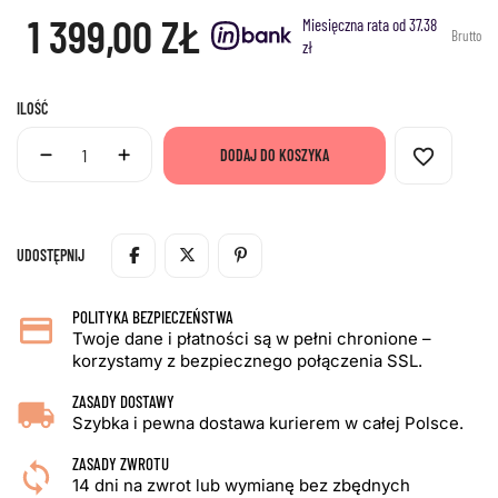
1 399,00 ZŁ
Miesięczna rata od 37.38
Brutto
zł
ILOŚĆ
favorite_border
DODAJ DO KOSZYKA
UDOSTĘPNIJ
POLITYKA BEZPIECZEŃSTWA
Twoje dane i płatności są w pełni chronione –
korzystamy z bezpiecznego połączenia SSL.
ZASADY DOSTAWY
Szybka i pewna dostawa kurierem w całej Polsce.
ZASADY ZWROTU
14 dni na zwrot lub wymianę bez zbędnych