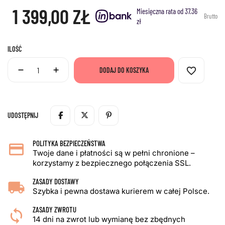
1 399,00 ZŁ
Miesięczna rata od 37.36
Brutto
zł
ILOŚĆ
favorite_border
DODAJ DO KOSZYKA
UDOSTĘPNIJ
POLITYKA BEZPIECZEŃSTWA
Twoje dane i płatności są w pełni chronione –
korzystamy z bezpiecznego połączenia SSL.
ZASADY DOSTAWY
Szybka i pewna dostawa kurierem w całej Polsce.
ZASADY ZWROTU
14 dni na zwrot lub wymianę bez zbędnych