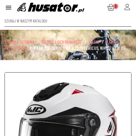
0

STRONA GŁÓWNA
ODZIEŻ I OCHRANIACZE
KASKI
KASKI
INTEGRALNE
KASK MOTOCYKLOWY HJC I91 TRICUS WHITE RED XS