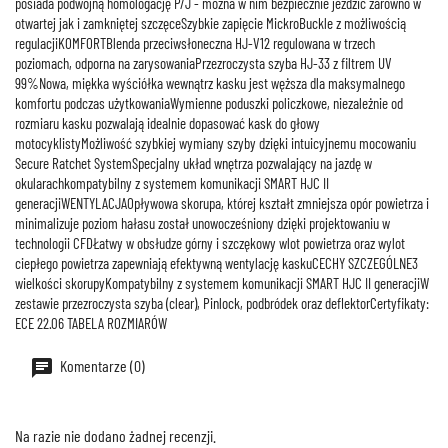
posiada podwójną homologację P/J - można w nim bezpiecznie jeździć zarówno w
otwartej jak i zamkniętej szczęceSzybkie zapięcie MickroBuckle z możliwością
regulacjiKOMFORTBlenda przeciwsłoneczna HJ-V12 regulowana w trzech
poziomach, odporna na zarysowaniaPrzezroczysta szyba HJ-33 z filtrem UV
99%Nowa, miękka wyściółka wewnątrz kasku jest węższa dla maksymalnego
komfortu podczas użytkowaniaWymienne poduszki policzkowe, niezależnie od
rozmiaru kasku pozwalają idealnie dopasować kask do głowy
motocyklistyMożliwość szybkiej wymiany szyby dzięki intuicyjnemu mocowaniu
Secure Ratchet SystemSpecjalny układ wnętrza pozwalający na jazdę w
okularachkompatybilny z systemem komunikacji SMART HJC II
generacjiWENTYLACJAOpływowa skorupa, której kształt zmniejsza opór powietrza i
minimalizuje poziom hałasu został unowocześniony dzięki projektowaniu w
technologii CFDŁatwy w obsłudze górny i szczękowy wlot powietrza oraz wylot
ciepłego powietrza zapewniają efektywną wentylację kaskuCECHY SZCZEGÓLNE3
wielkości skorupyKompatybilny z systemem komunikacji SMART HJC II generacjiW
zestawie przezroczysta szyba (clear), Pinlock, podbródek oraz deflektorCertyfikaty:
ECE 22.06 TABELA ROZMIARÓW
Komentarze (0)
Na razie nie dodano żadnej recenzji.