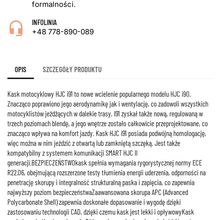
formalności.
INFOLINIA
+48 778-890-089
OPIS
SZCZEGÓŁY PRODUKTU
Kask motocyklowy HJC i91 to nowe wcielenie popularnego modelu HJC i90.
Znacząco poprawiono jego aerodynamikę jak i wentylację, co zadowoli wszystkich
motocyklistów jeżdżących w dalekie trasy. I91 zyskał także nową, regulowaną w
trzech poziomach blendę, a jego wnętrze zostało całkowicie przeprojektowane, co
znacząco wpływa na komfort jazdy. Kask HJC i91 posiada podwójną homologację,
więc można w nim jeździć z otwartą lub zamkniętą szczęką. Jest także
kompatybilny z systemem komunikacji SMART HJC II
generacji.BEZPIECZEŃSTWOkask spełnia wymagania rygorystycznej normy ECE
R22.06, obejmującą rozszerzone testy tłumienia energii uderzenia, odporności na
penetrację skorupy i integralność strukturalną paska i zapięcia, co zapewnia
najwyższy poziom bezpieczeństwaZaawansowana skorupa APC (Advanced
Polycarbonate Shell) zapewnia doskonałe dopasowanie i wygodę dzięki
zastosowaniu technologii CAD, dzięki czemu kask jest lekki i opływowyKask