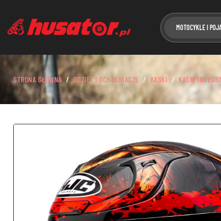
MOTOCYKLE I POJ
STRONA GŁÓWNA
ODZIEŻ I OCHRANIACZE
KASKI
KASKI INTEGR