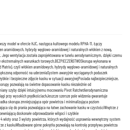
szy model w ofercie HJC, następca kultowego modelu RPHA-11. Łączy
ien aramidowych, hybrydy węglowo-aramidowej i naturalnych włókien z nową,
. Jego wentylacja została zaprojektowana w tunelu aerodynamicznym, dzięki czemu
 w ekstremalnych warunkach torowych.BEZPIECZEŃSTWOSkorupa wykonana w
ed Matrix), czyli włókien aramidowych, hybrydy węglowo-aramidowej i naturalnych
zwiększoną odporność na uderzeniaSystem awaryjnie wyciąganych poduszek
ybkie i bezpieczne zdjęcie kasku w sytuacji awaryjnejPosiada najbezpieczniejsze,
skorupy pozwalają na świetne dopasowanie kasku niezależnie od
iany szyby dzięki intuicyjnemu mocowaniu Pivot RatchetAerodynamiczna
iągi przy wysokich prędkościachJeszcze szersze pole widzenia gwarantuje
ładka skorupa zmniejszająca opór powietrza i minimalizująca poziom
ąca się do prania pozwalająca na łatwe zachowanie kasku w czystościWnętrze z
ewniającą doskonałe odprowadzanie wilgoci i szybkie
4 wloty oraz 3 wyloty powietrza, których wydajność usprawnia wewnętrzny system
ze z kaskuWbudowane górne pokrętła pozwalają na kontrolę przepływu powietrza