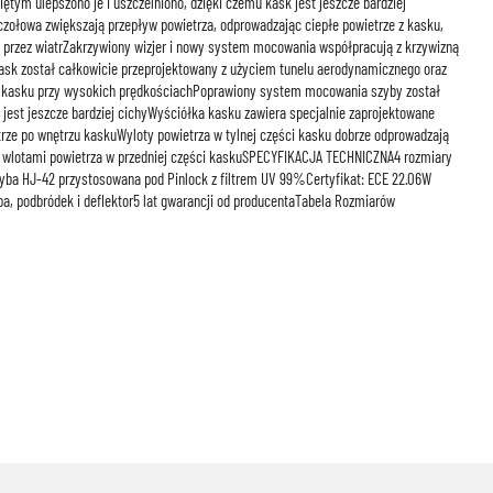
ętym ulepszono je i uszczelniono, dzięki czemu kask jest jeszcze bardziej
czołowa zwiększają przepływ powietrza, odprowadzając ciepłe powietrze z kasku,
 przez wiatrZakrzywiony wizjer i nowy system mocowania współpracują z krzywizną
sk został całkowicie przeprojektowany z użyciem tunelu aerodynamicznego oraz
ć kasku przy wysokich prędkościachPoprawiony system mocowania szyby został
k jest jeszcze bardziej cichyWyściółka kasku zawiera specjalnie zaprojektowane
rze po wnętrzu kaskuWyloty powietrza w tylnej części kasku dobrze odprowadzają
i z wlotami powietrza w przedniej części kaskuSPECYFIKACJA TECHNICZNA4 rozmiary
yba HJ-42 przystosowana pod Pinlock z filtrem UV 99%Certyfikat: ECE 22.06W
yba, podbródek i deflektor5 lat gwarancji od producentaTabela Rozmiarów