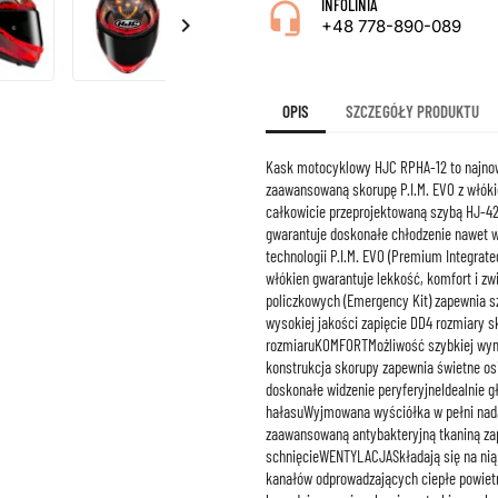
INFOLINIA

+48 778-890-089
OPIS
SZCZEGÓŁY PRODUKTU
Kask motocyklowy HJC RPHA-12 to najnow
zaawansowaną skorupę P.I.M. EVO z włók
całkowicie przeprojektowaną szybą HJ-42
gwarantuje doskonałe chłodzenie nawet
technologii P.I.M. EVO (Premium Integrat
włókien gwarantuje lekkość, komfort i 
policzkowych (Emergency Kit) zapewnia sz
wysokiej jakości zapięcie DD4 rozmiary 
rozmiaruKOMFORTMożliwość szybkiej wym
konstrukcja skorupy zapewnia świetne os
doskonałe widzenie peryferyjneIdealnie g
hałasuWyjmowana wyściółka w pełni nadaj
zaawansowaną antybakteryjną tkaniną zap
schnięcieWENTYLACJASkładają się na nią 
kanałów odprowadzających ciepłe powietr