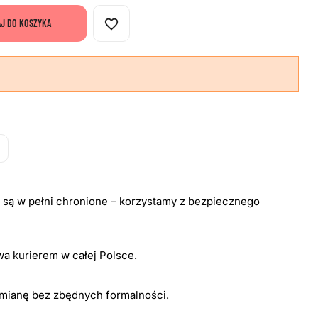
favorite_border
J DO KOSZYKA
i są w pełni chronione – korzystamy z bezpiecznego
a kurierem w całej Polsce.
ymianę bez zbędnych formalności.