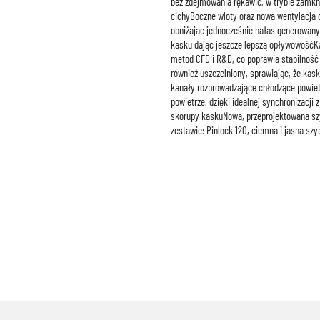
bez zdejmowania rękawic, w trybie zamkni
cichyBoczne wloty oraz nowa wentylacja 
obniżając jednocześnie hałas generowany
kasku dając jeszcze lepszą opływowośćKa
metod CFD i R&D, co poprawia stabilnoś
również uszczelniony, sprawiając, że kas
kanały rozprowadzające chłodzące powiet
powietrze, dzięki idealnej synchronizacj
skorupy kaskuNowa, przeprojektowana sz
zestawie: Pinlock 120, ciemna i jasna sz