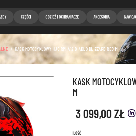
AZDY
CZĘŚCI
ODZIEŻ I OCHRANIACZE
AKCESORIA
NAWIGA
ALNE
KASK MOTOCYKLOWY HJC RPHA12 DIABLO BLIZZARD RED M
KASK MOTOCYKLOWY
M
3 099,00 ZŁ
ILOŚĆ