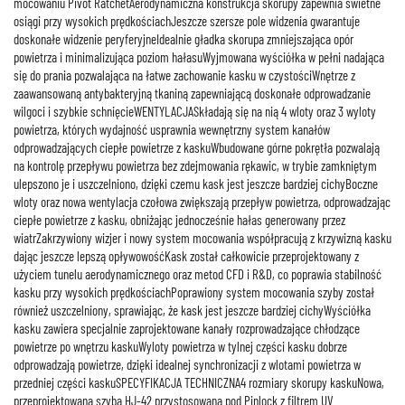
mocowaniu Pivot RatchetAerodynamiczna konstrukcja skorupy zapewnia świetne
osiągi przy wysokich prędkościachJeszcze szersze pole widzenia gwarantuje
doskonałe widzenie peryferyjneIdealnie gładka skorupa zmniejszająca opór
powietrza i minimalizująca poziom hałasuWyjmowana wyściółka w pełni nadająca
się do prania pozwalająca na łatwe zachowanie kasku w czystościWnętrze z
zaawansowaną antybakteryjną tkaniną zapewniającą doskonałe odprowadzanie
wilgoci i szybkie schnięcieWENTYLACJASkładają się na nią 4 wloty oraz 3 wyloty
powietrza, których wydajność usprawnia wewnętrzny system kanałów
odprowadzających ciepłe powietrze z kaskuWbudowane górne pokrętła pozwalają
na kontrolę przepływu powietrza bez zdejmowania rękawic, w trybie zamkniętym
ulepszono je i uszczelniono, dzięki czemu kask jest jeszcze bardziej cichyBoczne
wloty oraz nowa wentylacja czołowa zwiększają przepływ powietrza, odprowadzając
ciepłe powietrze z kasku, obniżając jednocześnie hałas generowany przez
wiatrZakrzywiony wizjer i nowy system mocowania współpracują z krzywizną kasku
dając jeszcze lepszą opływowośćKask został całkowicie przeprojektowany z
użyciem tunelu aerodynamicznego oraz metod CFD i R&D, co poprawia stabilność
kasku przy wysokich prędkościachPoprawiony system mocowania szyby został
również uszczelniony, sprawiając, że kask jest jeszcze bardziej cichyWyściółka
kasku zawiera specjalnie zaprojektowane kanały rozprowadzające chłodzące
powietrze po wnętrzu kaskuWyloty powietrza w tylnej części kasku dobrze
odprowadzają powietrze, dzięki idealnej synchronizacji z wlotami powietrza w
przedniej części kaskuSPECYFIKACJA TECHNICZNA4 rozmiary skorupy kaskuNowa,
przeprojektowana szyba HJ-42 przystosowana pod Pinlock z filtrem UV