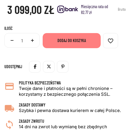
3 099,00 ZŁ
Miesięczna rata od
Brutto
82.77 zł
ILOŚĆ
favorite_border
DODAJ DO KOSZYKA
UDOSTĘPNIJ
POLITYKA BEZPIECZEŃSTWA
Twoje dane i płatności są w pełni chronione –
korzystamy z bezpiecznego połączenia SSL.
ZASADY DOSTAWY
Szybka i pewna dostawa kurierem w całej Polsce.
ZASADY ZWROTU
14 dni na zwrot lub wymianę bez zbędnych