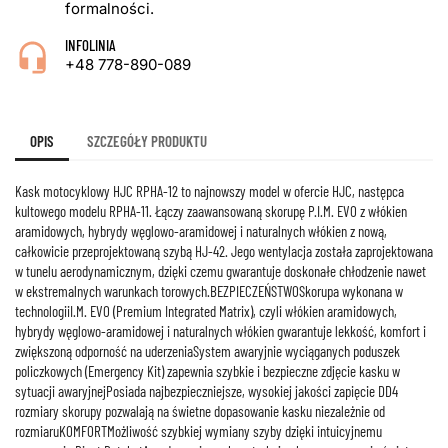
formalności.
INFOLINIA
+48 778-890-089
OPIS
SZCZEGÓŁY PRODUKTU
Kask motocyklowy HJC RPHA-12 to najnowszy model w ofercie HJC, następca
kultowego modelu RPHA-11. Łączy zaawansowaną skorupę P.I.M. EVO z włókien
aramidowych, hybrydy węglowo-aramidowej i naturalnych włókien z nową,
całkowicie przeprojektowaną szybą HJ-42. Jego wentylacja została zaprojektowana
w tunelu aerodynamicznym, dzięki czemu gwarantuje doskonałe chłodzenie nawet
w ekstremalnych warunkach torowych.BEZPIECZEŃSTWOSkorupa wykonana w
technologiiI.M. EVO (Premium Integrated Matrix), czyli włókien aramidowych,
hybrydy węglowo-aramidowej i naturalnych włókien gwarantuje lekkość, komfort i
zwiększoną odporność na uderzeniaSystem awaryjnie wyciąganych poduszek
policzkowych (Emergency Kit) zapewnia szybkie i bezpieczne zdjęcie kasku w
sytuacji awaryjnejPosiada najbezpieczniejsze, wysokiej jakości zapięcie DD4
rozmiary skorupy pozwalają na świetne dopasowanie kasku niezależnie od
rozmiaruKOMFORTMożliwość szybkiej wymiany szyby dzięki intuicyjnemu