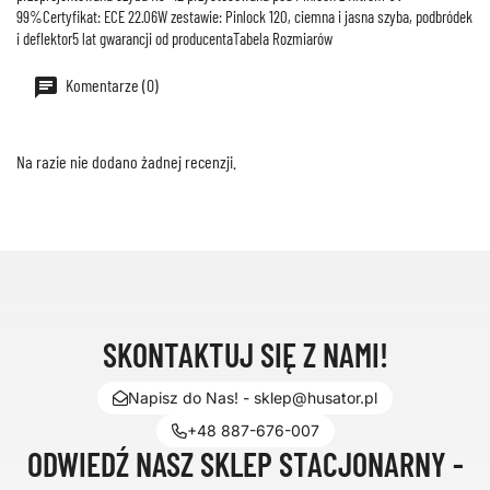
99%Certyfikat: ECE 22.06W zestawie: Pinlock 120, ciemna i jasna szyba, podbródek
i deflektor5 lat gwarancji od producentaTabela Rozmiarów
Komentarze (0)
Na razie nie dodano żadnej recenzji.
SKONTAKTUJ SIĘ Z NAMI!
Napisz do Nas! - sklep@husator.pl
+48 887-676-007
ODWIEDŹ NASZ SKLEP STACJONARNY -