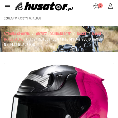
0

STRONA GŁÓWNA
ODZIEŻ I OCHRANIACZE
KASKI
KASKI
INTEGRALNE
KASK MOTOCYKLOWY HJC RPHA12 SQUID GAME
NETFLIX BLACK RED M