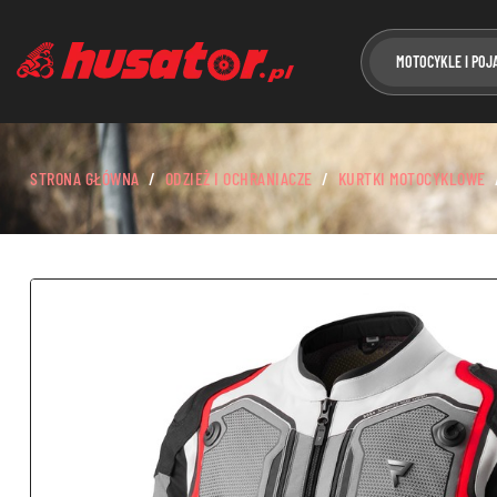
MOTOCYKLE I POJ
STRONA GŁÓWNA
ODZIEŻ I OCHRANIACZE
KURTKI MOTOCYKLOWE