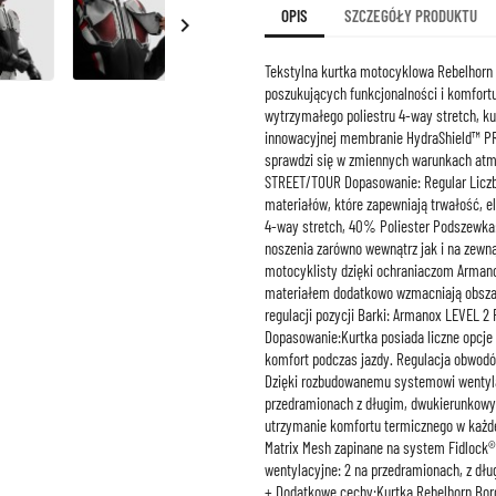
OPIS
SZCZEGÓŁY PRODUKTU

Tekstylna kurtka motocyklowa Rebelhorn
poszukujących funkcjonalności i komfortu
wytrzymałego poliestru 4-way stretch, kur
innowacyjnej membranie HydraShield™ PRO,
sprawdzi się w zmiennych warunkach atm
STREET/TOUR Dopasowanie: Regular Liczba
materiałów, które zapewniają trwałość, 
4-way stretch, 40% Poliester Podszewka
noszenia zarówno wewnątrz jak i na zewną
motocyklisty dzięki ochraniaczom Armanox
materiałem dodatkowo wzmacniają obszar
regulacji pozycji Barki: Armanox LEVEL 2
Dopasowanie:Kurtka posiada liczne opcje 
komfort podczas jazdy. Regulacja obwodó
Dzięki rozbudowanemu systemowi wentylac
przedramionach z długim, dwukierunkowym
utrzymanie komfortu termicznego w każde
Matrix Mesh zapinane na system Fidlock®
wentylacyjne: 2 na przedramionach, z dł
+ Dodatkowe cechy:Kurtka Rebelhorn Borg 