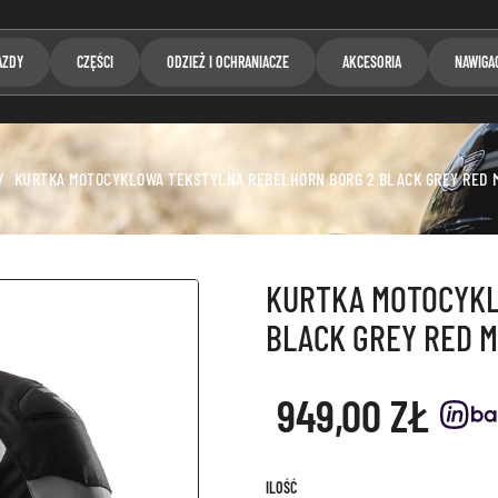
AZDY
CZĘŚCI
ODZIEŻ I OCHRANIACZE
AKCESORIA
NAWIGA
KURTKA MOTOCYKLOWA TEKSTYLNA REBELHORN BORG 2 BLACK GREY RED 
KURTKA MOTOCYKL
BLACK GREY RED M
949,00 ZŁ
ILOŚĆ