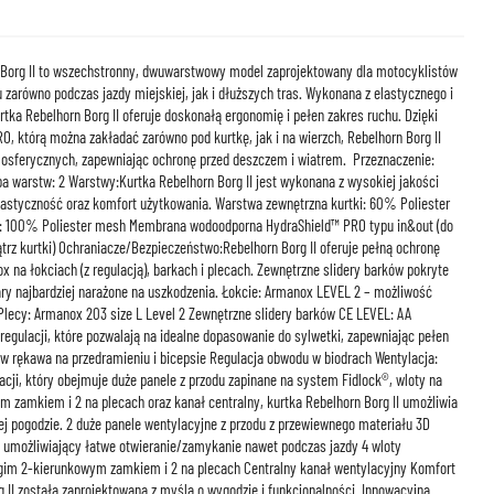
 Borg II to wszechstronny, dwuwarstwowy model zaprojektowany dla motocyklistów
 zarówno podczas jazdy miejskiej, jak i dłuższych tras. Wykonana z elastycznego i
tka Rebelhorn Borg II oferuje doskonałą ergonomię i pełen zakres ruchu. Dzięki
 którą można zakładać zarówno pod kurtkę, jak i na wierzch, Rebelhorn Borg II
osferycznych, zapewniając ochronę przed deszczem i wiatrem. Przeznaczenie:
 warstw: 2 Warstwy:Kurtka Rebelhorn Borg II jest wykonana z wysokiej jakości
elastyczność oraz komfort użytkowania. Warstwa zewnętrzna kurtki: 60% Poliester
: 100% Poliester mesh Membrana wodoodporna HydraShield™ PRO typu in&out (do
trz kurtki) Ochraniacze/Bezpieczeństwo:Rebelhorn Borg II oferuje pełną ochronę
 na łokciach (z regulacją), barkach i plecach. Zewnętrzne slidery barków pokryte
y najbardziej narażone na uszkodzenia. Łokcie: Armanox LEVEL 2 – możliwość
 Plecy: Armanox 203 size L Level 2 Zewnętrzne slidery barków CE LEVEL: AA
regulacji, które pozwalają na idealne dopasowanie do sylwetki, zapewniając pełen
w rękawa na przedramieniu i bicepsie Regulacja obwodu w biodrach Wentylacja:
ji, który obejmuje duże panele z przodu zapinane na system Fidlock®, wloty na
 zamkiem i 2 na plecach oraz kanał centralny, kurtka Rebelhorn Borg II umożliwia
j pogodzie. 2 duże panele wentylacyjne z przodu z przewiewnego materiału 3D
 umożliwiający łatwe otwieranie/zamykanie nawet podczas jazdy 4 wloty
ugim 2-kierunkowym zamkiem i 2 na plecach Centralny kanał wentylacyjny Komfort
II została zaprojektowana z myślą o wygodzie i funkcjonalności. Innowacyjna