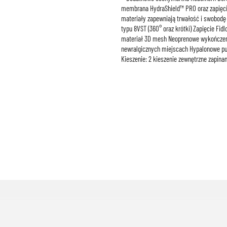
membrana HydraShield™ PRO oraz zapięci
materiały zapewniają trwałość i swobod
typu 8VST (360° oraz krótki) Zapięcie Fi
materiał 3D mesh Neoprenowe wykończeni
newralgicznych miejscach Hypalonowe pul
Kieszenie: 2 kieszenie zewnętrzne zapin