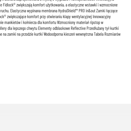
e Fidlock® zwiększają komfort użytkowania, a elastyczne wstawki i wzmocnione
ę ruchu. Elastyczna wypinana membrana HydraShield™ PRO in&out Zamki łączące
dlock® zwiększające komfort przy otwieraniu klapy wentylacyjnej Innowacyjny
e mankietów i kołnierza dla komfortu Wzmocniony materiał ripstop w
lery dla lepszego chwytu Elementy odblaskowe Reflective Przedłużany tył kurtki
ane na zamki na przodzie kurtki Wodoodporna kieszeń wewnętrzna Tabela Rozmiarów