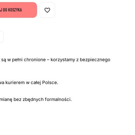
favorite_border
J DO KOSZYKA
i są w pełni chronione – korzystamy z bezpiecznego
a kurierem w całej Polsce.
ymianę bez zbędnych formalności.