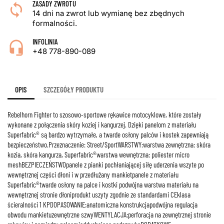
ZASADY ZWROTU
14 dni na zwrot lub wymianę bez zbędnych
formalności.
INFOLINIA
+48 778-890-089
OPIS
SZCZEGÓŁY PRODUKTU
Rebelhorn Fighter to szosowo-sportowe rękawice motocyklowe, które zostały
wykonane z połączenia skóry koziej i kangurzej. Dzięki panelom z materiału
Superfabric® są bardzo wytrzymałe, a twarde osłony palców i kostek zapewniają
bezpieczeństwo.Przeznaczenie: Street/SportWARSTWY:warstwa zewnętrzna: skóra
kozia, skóra kangurza, Superfabric®warstwa wewnętrzna: poliester micro
meshBEZPIECZEŃSTWOpanele z pianki pochłaniającej siłę uderzenia wszyte po
wewnętrznej części dłoni i w przedłużany mankietpanele z materiału
Superfabric®twarde osłony na palce i kostki podwójna warstwa materiału na
wewnętrznej stronie dłoniprodukt uszyty zgodnie ze standardami CEklasa
ścieralności 1 KPDOPASOWANIE:anatomiczna konstrukcjapodwójna regulacja
obwodu mankietuzewnętrzne szwyWENTYLACJA:perforacja na zewnętrznej stronie