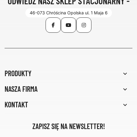
ODWIEDŹ NASZ SKLEP STACJONARNY -
46-073 Chróścina Opolska ul. 1 Maja 6
Facebook
YouTube
Instagram
PRODUKTY

NASZA FIRMA

KONTAKT

ZAPISZ SIĘ NA NEWSLETTER!