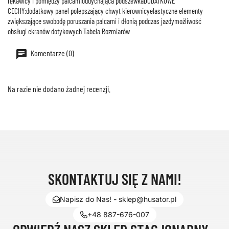
rękawicy i pomiędzy palcamioddychająca podszewkaDODATKOWE
CECHY:dodatkowy panel polepszający chwyt kierownicyelastyczne elementy
zwiększające swobodę poruszania palcami i dłonią podczas jazdymożliwość
obsługi ekranów dotykowych Tabela Rozmiarów
Komentarze (0)
Na razie nie dodano żadnej recenzji.
SKONTAKTUJ SIĘ Z NAMI!
Napisz do Nas! - sklep@husator.pl
+48 887-676-007