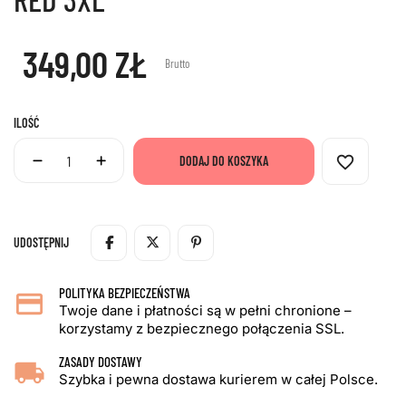
349,00 ZŁ
Brutto
ILOŚĆ
favorite_border
DODAJ DO KOSZYKA
UDOSTĘPNIJ
POLITYKA BEZPIECZEŃSTWA
Twoje dane i płatności są w pełni chronione –
korzystamy z bezpiecznego połączenia SSL.
ZASADY DOSTAWY
Szybka i pewna dostawa kurierem w całej Polsce.