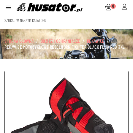
0

STRONA GŁÓWNA
ODZIEŻ I OCHRANIACZE
RĘKAWICE
RĘKAWICE MOTOCYKLOWE REBELHORN FIGHTER BLACK FLUO RED 3XL