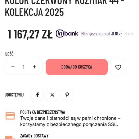
KOLEKCJA 2025
1 167,27 ZŁ
Miesięczna rata od 31.18 zł
Brutto
ILOŚĆ
favorite_border
DODAJ DO KOSZYKA
UDOSTĘPNIJ
POLITYKA BEZPIECZEŃSTWA
Twoje dane i płatności są w pełni chronione –
korzystamy z bezpiecznego połączenia SSL.
ZASADY DOSTAWY