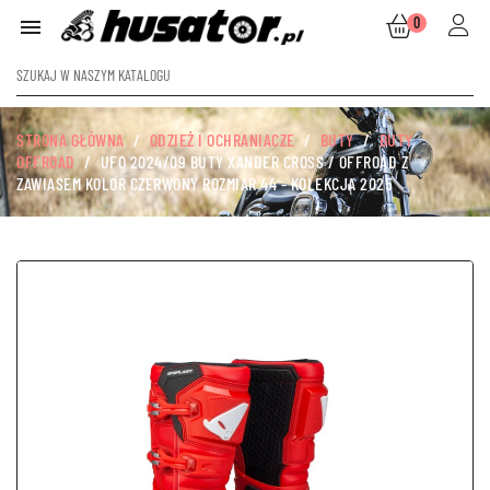
0

STRONA GŁÓWNA
ODZIEŻ I OCHRANIACZE
BUTY
BUTY
OFFROAD
UFO 2024/09 BUTY XANDER CROSS / OFFROAD Z
ZAWIASEM KOLOR CZERWONY ROZMIAR 44 - KOLEKCJA 2025