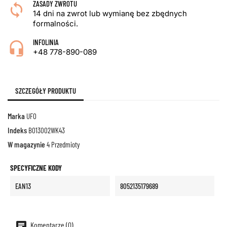
ZASADY ZWROTU
14 dni na zwrot lub wymianę bez zbędnych
formalności.
INFOLINIA
+48 778-890-089
SZCZEGÓŁY PRODUKTU
Marka
UFO
Indeks
BO13002WK43
W magazynie
4 Przedmioty
SPECYFICZNE KODY
EAN13
8052135179689
Komentarze (0)