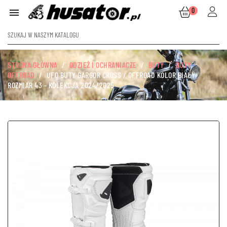
0

STRONA GŁÓWNA
ODZIEŻ I OCHRANIACZE
BUTY
BUTY
OFFROAD
UFO BUTY GARGOR CROSS / OFFROAD KOLOR BIAŁY
ROZMIAR 43 - KOLEKCJA 2024/2025