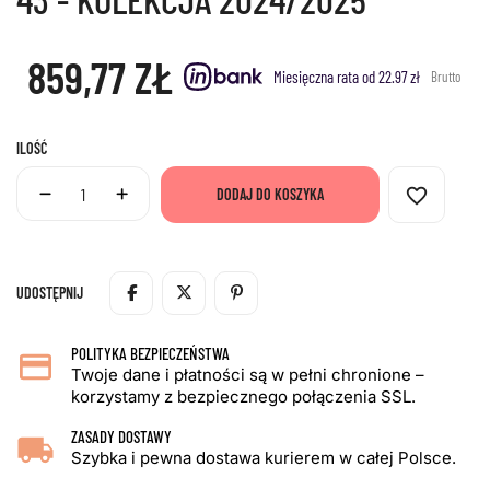
859,77 ZŁ
Miesięczna rata od 22.97 zł
Brutto
ILOŚĆ
favorite_border
DODAJ DO KOSZYKA
UDOSTĘPNIJ
POLITYKA BEZPIECZEŃSTWA
Twoje dane i płatności są w pełni chronione –
korzystamy z bezpiecznego połączenia SSL.
ZASADY DOSTAWY
Szybka i pewna dostawa kurierem w całej Polsce.