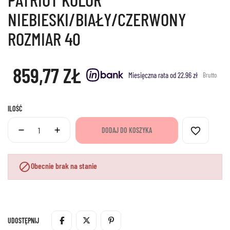
NIEBIESKI/BIAŁY/CZERWONY
ROZMIAR 40
859,77 ZŁ
Miesięczna rata od 22.96 zł
Brutto
ILOŚĆ
favorite_border
DODAJ DO KOSZYKA

Obecnie brak na stanie
UDOSTĘPNIJ