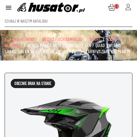
0

STRONA GŁÓWNA
ODZIEŻ I OCHRANIACZE
KASKI
KASKI
OFFROAD
AIROH KASK CROSS / ENDURO / ATV / QUAD TWIST 3
SHARD GREEN GLOSS KOLOR ZIELONY FLUO/CZARNY/SZARY ROZMIAR M
OBECNIE BRAK NA STANIE