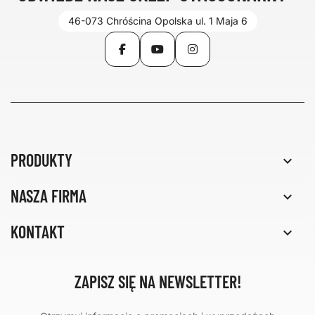
46-073 Chróścina Opolska ul. 1 Maja 6
Facebook
YouTube
Instagram
PRODUKTY

NASZA FIRMA

KONTAKT

ZAPISZ SIĘ NA NEWSLETTER!