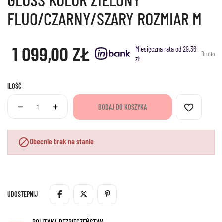
FLUO/CZARNY/SZARY ROZMIAR M
1 099,00 ZŁ
Miesięczna rata od 29.36
Brutto
zł
ILOŚĆ
favorite_border
DODAJ DO KOSZYKA

Obecnie brak na stanie
UDOSTĘPNIJ
POLITYKA BEZPIECZEŃSTWA