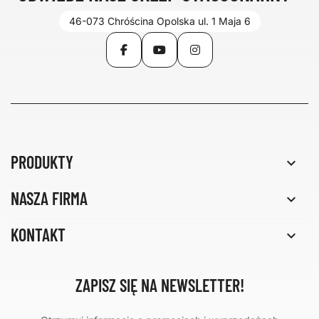
46-073 Chróścina Opolska ul. 1 Maja 6
Facebook
YouTube
Instagram
PRODUKTY

NASZA FIRMA

KONTAKT

ZAPISZ SIĘ NA NEWSLETTER!