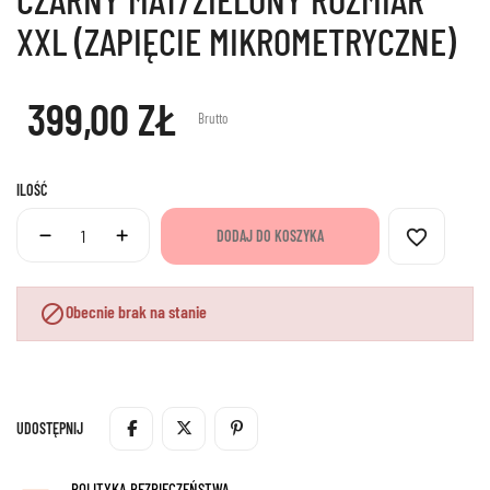
XXL (ZAPIĘCIE MIKROMETRYCZNE)
399,00 ZŁ
Brutto
ILOŚĆ
favorite_border
DODAJ DO KOSZYKA

Obecnie brak na stanie
UDOSTĘPNIJ
POLITYKA BEZPIECZEŃSTWA