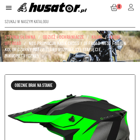
0

STRONA GŁÓWNA
ODZIEŻ I OCHRANIACZE
KASKI
KASKI
OFFROAD
NOX PROMOCJA KASK CROSS / OFFROAD N633 FUSION
KOLOR CZARNY MAT/ZIELONY ROZMIAR XXL (ZAPIĘCIE
MIKROMETRYCZNE)
OBECNIE BRAK NA STANIE