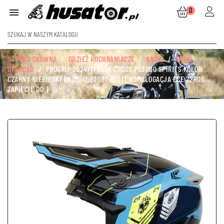
0

STRONA GŁÓWNA
ODZIEŻ I OCHRANIACZE
KASKI
KASKI
OFFROAD
PROGRIP 2024/11 KASK CROSS PG3080 SPIRITS KOLOR
CZARNY NIEBIESKI ROZM. XL (3080-150) ( HOMOLOGACJA ECE 22R06,
ZAPIĘCIE DD )