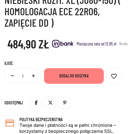
HOMOLOGACJA ECE 22R06,
ZAPIĘCIE DD )
484,90 ZŁ
Miesięczna rata od 12.95 zł
Brutto
ILOŚĆ
favorite_border
DODAJ DO KOSZYKA
UDOSTĘPNIJ
POLITYKA BEZPIECZEŃSTWA
Twoje dane i płatności są w pełni chronione –
korzystamy z bezpiecznego połączenia SSL.