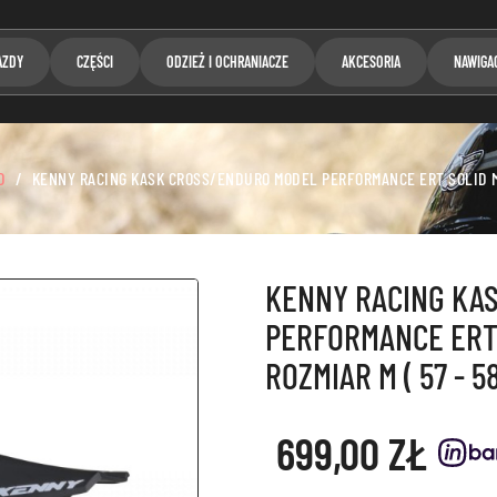
AZDY
CZĘŚCI
ODZIEŻ I OCHRANIACZE
AKCESORIA
NAWIGA
D
KENNY RACING KASK CROSS/ENDURO MODEL PERFORMANCE ERT SOLID MAT
KENNY RACING KA
PERFORMANCE ERT
ROZMIAR M ( 57 - 58
699,00 ZŁ