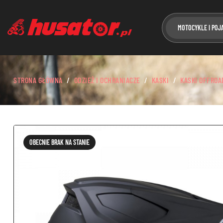
MOTOCYKLE I POJ
STRONA GŁÓWNA
ODZIEŻ I OCHRANIACZE
KASKI
KASKI OFFROA
OBECNIE BRAK NA STANIE