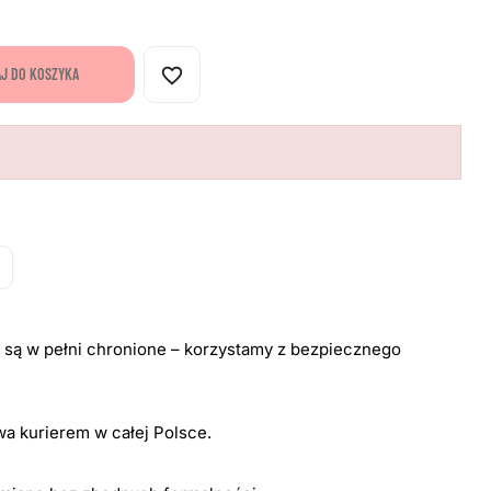
favorite_border
J DO KOSZYKA
i są w pełni chronione – korzystamy z bezpiecznego
a kurierem w całej Polsce.