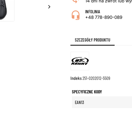
14 dni na zwrot lub w

INFOLINIA
+48 778-890-089
SZCZEGÓŁY PRODUKTU
Indeks
251-0202012-5509
SPECYFICZNE KODY
EAN13