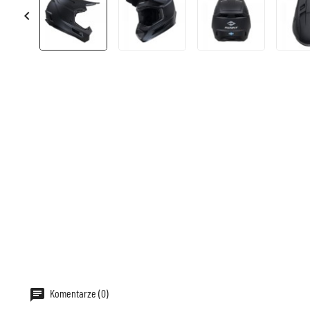

Komentarze (0)