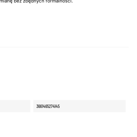
ymianę bez zbędnych formalności.
3661465274145