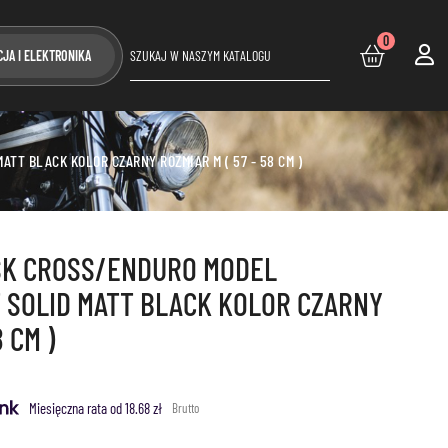
0
CJA I ELEKTRONIKA
T BLACK KOLOR CZARNY ROZMIAR M ( 57 - 58 CM )
SK CROSS/ENDURO MODEL
 SOLID MATT BLACK KOLOR CZARNY
 CM )
Miesięczna rata od 18.68 zł
Brutto